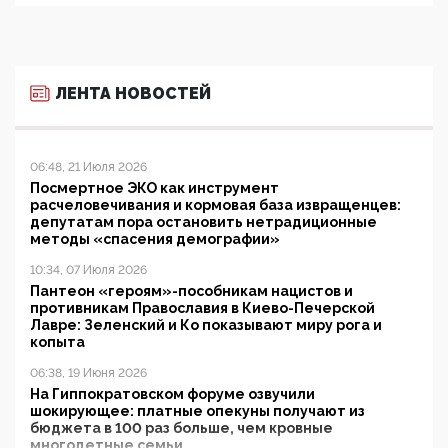
ЛЕНТА НОВОСТЕЙ
06:48, 21 Июля 2026
Посмертное ЭКО как инструмент
расчеловечивания и кормовая база извращенцев:
депутатам пора остановить нетрадиционные
методы «спасения демографии»
10:34, 07 Июля 2026
Пантеон «героям»-пособникам нацистов и
противникам Православия в Киево-Печерской
Лавре: Зеленский и Ко показывают миру рога и
копыта
06:38, 19 Июня 2026
На Гиппократовском форуме озвучили
шокирующее: платные опекуны получают из
бюджета в 100 раз больше, чем кровные
многодетные семьи