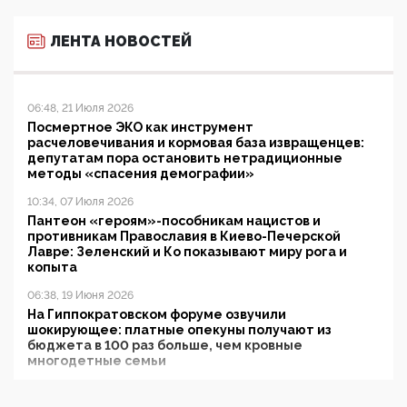
ЛЕНТА НОВОСТЕЙ
06:48, 21 Июля 2026
Посмертное ЭКО как инструмент
расчеловечивания и кормовая база извращенцев:
депутатам пора остановить нетрадиционные
методы «спасения демографии»
10:34, 07 Июля 2026
Пантеон «героям»-пособникам нацистов и
противникам Православия в Киево-Печерской
Лавре: Зеленский и Ко показывают миру рога и
копыта
06:38, 19 Июня 2026
На Гиппократовском форуме озвучили
шокирующее: платные опекуны получают из
бюджета в 100 раз больше, чем кровные
многодетные семьи
05:00, 13 Июня 2026