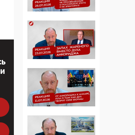
образовании
09:43, 01 Июня 2026
5G за счет здоровья
граждан: Минцифры
намерено отобрать у
регионов и
муниципалитетов право
защищать жилые дома
СЬ
и социальные объекты
ТИ
от ЭМИ
05:58, 26 Мая 2026
Роскомнадзор
освободили от борца с
деструктивным и
опасным контентом
07:39, 25 Мая 2026