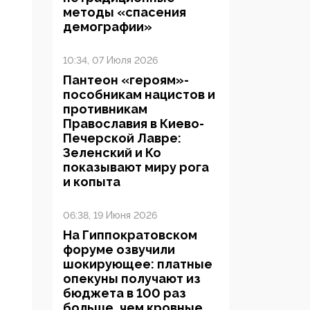
методы «спасения
демографии»
10:34, 07 Июля 2026
Пантеон «героям»-
пособникам нацистов и
противникам
Православия в Киево-
Печерской Лавре:
Зеленский и Ко
показывают миру рога
и копыта
06:38, 19 Июня 2026
На Гиппократовском
форуме озвучили
шокирующее: платные
опекуны получают из
бюджета в 100 раз
больше, чем кровные