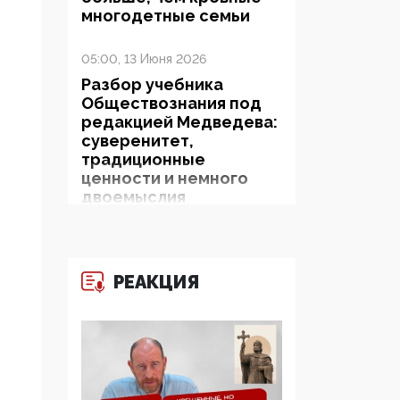
многодетные семьи
05:00, 13 Июня 2026
Разбор учебника
Обществознания под
редакцией Медведева:
суверенитет,
традиционные
ценности и немного
двоемыслия
11:53, 09 Июня 2026
Прокуратура наконец
РЕАКЦИЯ
увидела
экстремистскую
деятельность ИИТО
ЮНЕСКО в России, но
цифроглобалисты
продолжают
определять повестку в