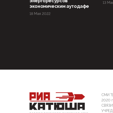
энергоресурсов
13 Ма
экономическим аутодафе
18 Мая 2022
СМИ "Б
2020 
СВЯЗ
УЧРЕД