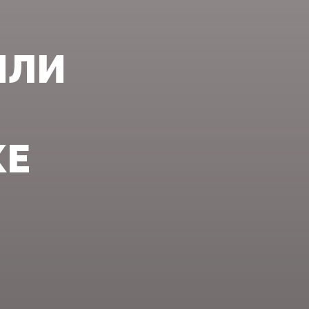
ИЛИ
Е‍