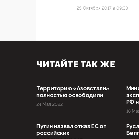
25 Октября 2017 в 09:33
ЧИТАЙТЕ ТАК ЖЕ
Территорию «Азовстали»
Мин
полностью освободили
эксп
РФ н
24 Мая 2022
18 Ма
Путин назвал отказ ЕС от
Русл
российских
Бел