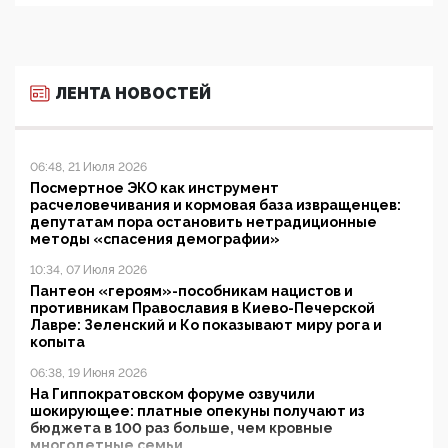
ЛЕНТА НОВОСТЕЙ
06:48, 21 Июля 2026
Посмертное ЭКО как инструмент
расчеловечивания и кормовая база извращенцев:
депутатам пора остановить нетрадиционные
методы «спасения демографии»
10:34, 07 Июля 2026
Пантеон «героям»-пособникам нацистов и
противникам Православия в Киево-Печерской
Лавре: Зеленский и Ко показывают миру рога и
копыта
06:38, 19 Июня 2026
На Гиппократовском форуме озвучили
шокирующее: платные опекуны получают из
бюджета в 100 раз больше, чем кровные
многодетные семьи