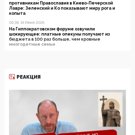
противникам Православия в Киево-Печерской
Лавре: Зеленский и Ко показывают миру рога и
копыта
06:38, 19 Июня 2026
На Гиппократовском форуме озвучили
шокирующее: платные опекуны получают из
бюджета в 100 раз больше, чем кровные
многодетные семьи
05:00, 13 Июня 2026
Разбор учебника Обществознания под редакцией
Медведева: суверенитет, традиционные ценности
и немного двоемыслия
РЕАКЦИЯ
11:53, 09 Июня 2026
Прокуратура наконец увидела экстремистскую
деятельность ИИТО ЮНЕСКО в России, но
цифроглобалисты продолжают определять
повестку в образовании
09:43, 01 Июня 2026
5G за счет здоровья граждан: Минцифры намерено
отобрать у регионов и муниципалитетов право
защищать жилые дома и социальные объекты от
ЭМИ