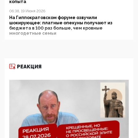
копыта
06:38, 19 Июня 2026
На Гиппократовском форуме озвучили
шокирующее: платные опекуны получают из
бюджета в 100 раз больше, чем кровные
многодетные семьи
05:00, 13 Июня 2026
Разбор учебника Обществознания под редакцией
Медведева: суверенитет, традиционные ценности
и немного двоемыслия
РЕАКЦИЯ
11:53, 09 Июня 2026
Прокуратура наконец увидела экстремистскую
деятельность ИИТО ЮНЕСКО в России, но
цифроглобалисты продолжают определять
повестку в образовании
09:43, 01 Июня 2026
5G за счет здоровья граждан: Минцифры намерено
отобрать у регионов и муниципалитетов право
защищать жилые дома и социальные объекты от
ЭМИ
05:58, 26 Мая 2026