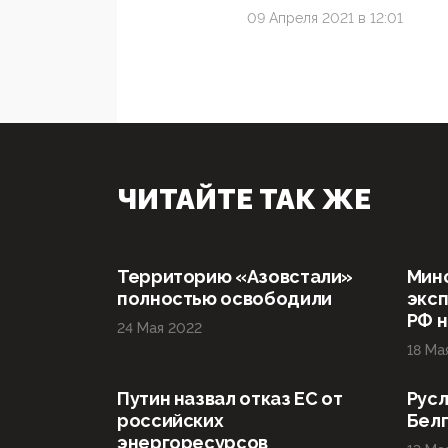
09 Апреля 2021 в 12:01
ЧИТАЙТЕ ТАК ЖЕ
Территорию «Азовстали»
Мин
полностью освободили
эксп
РФ н
24 Мая 2022
18 Ма
Путин назвал отказ ЕС от
Русл
российских
Бел
энергоресурсов