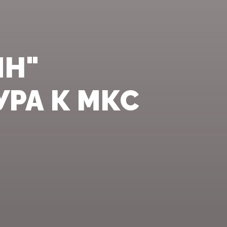
ИН"
УРА К МКС