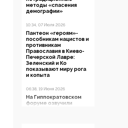
методы «спасения
демографии»
10:34, 07 Июля 2026
Пантеон «героям»-
пособникам нацистов и
противникам
Православия в Киево-
Печерской Лавре:
Зеленский и Ко
показывают миру рога
и копыта
06:38, 19 Июня 2026
На Гиппократовском
форуме озвучили
шокирующее: платные
опекуны получают из
бюджета в 100 раз
больше, чем кровные