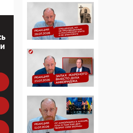
многодетные семьи
05:00, 13 Июня 2026
Разбор учебника
Обществознания под
СЬ
редакцией Медведева:
ТИ
суверенитет,
традиционные
ценности и немного
двоемыслия
11:53, 09 Июня 2026
Прокуратура наконец
увидела
экстремистскую
деятельность ИИТО
ЮНЕСКО в России, но
цифроглобалисты
продолжают
определять повестку в