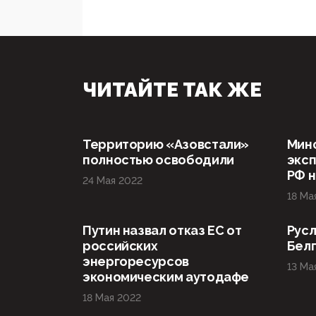
ЧИТАЙТЕ ТАК ЖЕ
Территорию «Азовстали»
Мин
полностью освободили
эксп
РФ н
24 Мая 2022
18 Ма
Путин назвал отказ ЕС от
Русл
российских
Бел
энергоресурсов
13 Ма
экономическим аутодафе
18 Мая 2022