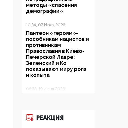
методы «спасения
демографии»
10:34, 07 Июля 2026
Пантеон «героям»-
пособникам нацистов и
противникам
Православия в Киево-
Печерской Лавре:
Зеленский и Ко
показывают миру рога
и копыта
06:38, 19 Июня 2026
На Гиппократовском
форуме озвучили
шокирующее: платные
опекуны получают из
РЕАКЦИЯ
бюджета в 100 раз
больше, чем кровные