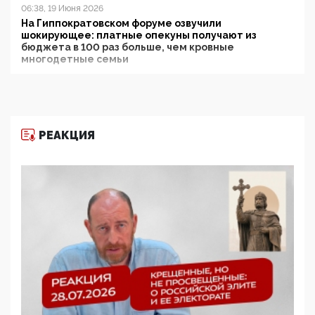
06:38, 19 Июня 2026
На Гиппократовском форуме озвучили
шокирующее: платные опекуны получают из
бюджета в 100 раз больше, чем кровные
многодетные семьи
05:00, 13 Июня 2026
Разбор учебника Обществознания под редакцией
Медведева: суверенитет, традиционные ценности
и немного двоемыслия
РЕАКЦИЯ
11:53, 09 Июня 2026
Прокуратура наконец увидела экстремистскую
деятельность ИИТО ЮНЕСКО в России, но
цифроглобалисты продолжают определять
повестку в образовании
09:43, 01 Июня 2026
5G за счет здоровья граждан: Минцифры намерено
отобрать у регионов и муниципалитетов право
защищать жилые дома и социальные объекты от
ЭМИ
05:58, 26 Мая 2026
Роскомнадзор освободили от борца с
деструктивным и опасным контентом