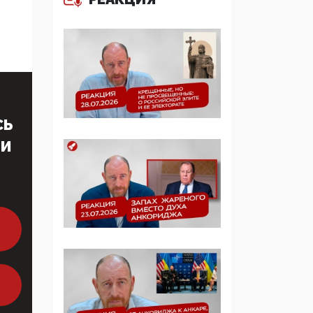
многодетные семьи
05:00, 13 Июня 2026
Разбор учебника
Обществознания под
редакцией Медведева:
суверенитет,
СЬ
традиционные
ценности и немного
ТИ
двоемыслия
11:53, 09 Июня 2026
Прокуратура наконец
увидела
экстремистскую
деятельность ИИТО
ЮНЕСКО в России, но
цифроглобалисты
продолжают
определять повестку в