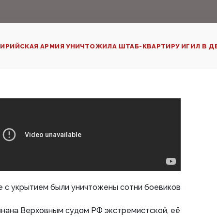
ИРИЙСКАЯ АРМИЯ УНИЧТОЖИЛА ШТАБ-КВАРТИРУ ИГИЛ В Д
 с укрытием были уничтожены сотни боевиков
знана Верховным судом РФ экстремистской, её