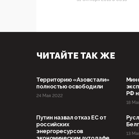
ЧИТАЙТЕ ТАК ЖЕ
Территорию «Азовстали»
Мин
полностью освободили
эксп
РФ н
24 Мая 2022
18 Ма
Путин назвал отказ ЕС от
Русл
российских
Бел
энергоресурсов
13 Ма
экономическим аутодафе