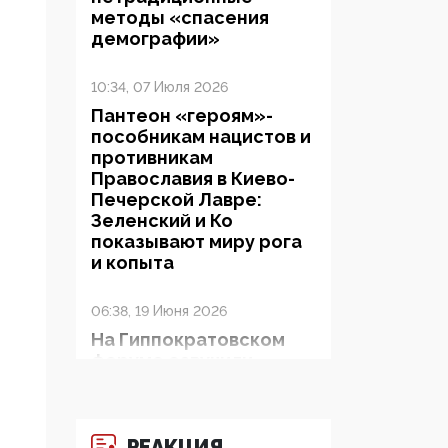
методы «спасения
демографии»
10:34, 07 Июля 2026
Пантеон «героям»-
пособникам нацистов и
противникам
Православия в Киево-
Печерской Лавре:
Зеленский и Ко
показывают миру рога
и копыта
06:38, 19 Июня 2026
На Гиппократовском
форуме озвучили
шокирующее: платные
опекуны получают из
бюджета в 100 раз
больше, чем кровные
РЕАКЦИЯ