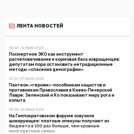
ЛЕНТА НОВОСТЕЙ
06:48, 21 Июля 2026
Посмертное ЭКО как инструмент
расчеловечивания и кормовая база извращенцев:
депутатам пора остановить нетрадиционные
методы «спасения демографии»
10:34, 07 Июля 2026
Пантеон «героям»-пособникам нацистов и
противникам Православия в Киево-Печерской
Лавре: Зеленский и Ко показывают миру рога и
копыта
06:38, 19 Июня 2026
На Гиппократовском форуме озвучили
шокирующее: платные опекуны получают из
бюджета в 100 раз больше, чем кровные
многодетные семьи