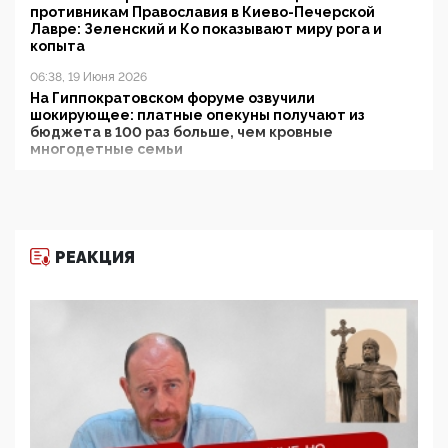
противникам Православия в Киево-Печерской
Лавре: Зеленский и Ко показывают миру рога и
копыта
06:38, 19 Июня 2026
На Гиппократовском форуме озвучили
шокирующее: платные опекуны получают из
бюджета в 100 раз больше, чем кровные
многодетные семьи
05:00, 13 Июня 2026
Разбор учебника Обществознания под редакцией
Медведева: суверенитет, традиционные ценности
и немного двоемыслия
РЕАКЦИЯ
11:53, 09 Июня 2026
Прокуратура наконец увидела экстремистскую
деятельность ИИТО ЮНЕСКО в России, но
цифроглобалисты продолжают определять
повестку в образовании
09:43, 01 Июня 2026
5G за счет здоровья граждан: Минцифры намерено
отобрать у регионов и муниципалитетов право
защищать жилые дома и социальные объекты от
ЭМИ