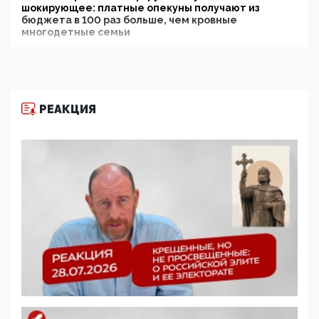
шокирующее: платные опекуны получают из
бюджета в 100 раз больше, чем кровные
многодетные семьи
05:00, 13 Июня 2026
Разбор учебника Обществознания под редакцией
Медведева: суверенитет, традиционные ценности
и немного двоемыслия
РЕАКЦИЯ
11:53, 09 Июня 2026
Прокуратура наконец увидела экстремистскую
деятельность ИИТО ЮНЕСКО в России, но
цифроглобалисты продолжают определять
повестку в образовании
09:43, 01 Июня 2026
5G за счет здоровья граждан: Минцифры намерено
отобрать у регионов и муниципалитетов право
защищать жилые дома и социальные объекты от
ЭМИ
05:58, 26 Мая 2026
Роскомнадзор освободили от борца с
деструктивным и опасным контентом
07:39, 25 Мая 2026