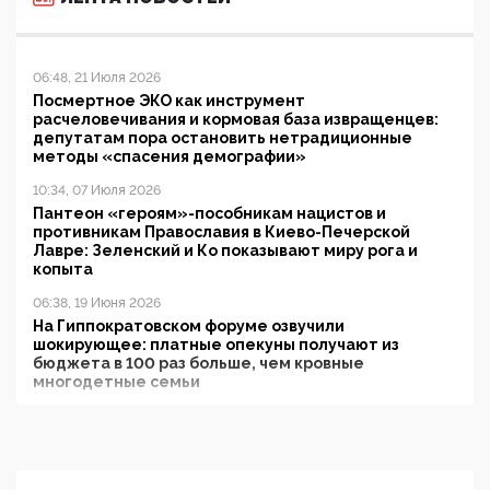
06:48, 21 Июля 2026
Посмертное ЭКО как инструмент
расчеловечивания и кормовая база извращенцев:
депутатам пора остановить нетрадиционные
методы «спасения демографии»
10:34, 07 Июля 2026
Пантеон «героям»-пособникам нацистов и
противникам Православия в Киево-Печерской
Лавре: Зеленский и Ко показывают миру рога и
копыта
06:38, 19 Июня 2026
На Гиппократовском форуме озвучили
шокирующее: платные опекуны получают из
бюджета в 100 раз больше, чем кровные
многодетные семьи
05:00, 13 Июня 2026
Разбор учебника Обществознания под редакцией
Медведева: суверенитет, традиционные ценности
и немного двоемыслия