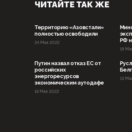
ЧИТАЙТЕ ТАК ЖЕ
Территорию «Азовстали»
Мин
полностью освободили
эксп
РФ н
24 Мая 2022
18 Ма
Путин назвал отказ ЕС от
Русл
российских
Бел
энергоресурсов
13 Ма
экономическим аутодафе
18 Мая 2022