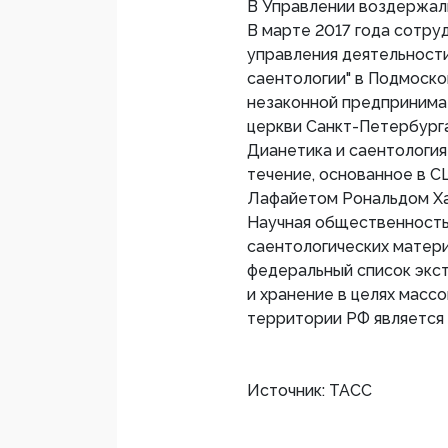
В Управлении воздержали
В марте 2017 года сотру
управления деятельност
саентологии" в Подмоско
незаконной предпринима
церкви Санкт-Петербурга
Дианетика и саентология
течение, основанное в С
Лафайетом Рональдом Х
Научная общественность 
саентологических матери
федеральный список экс
и хранение в целях масс
территории РФ является
Источник: ТАСС