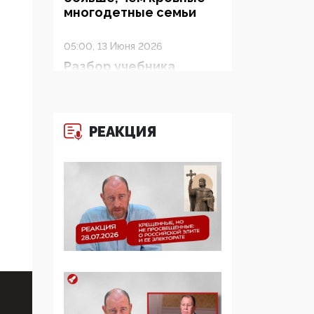
многодетные семьи
05:00, 13 Июня 2026
Разбор учебника
Обществознания под
редакцией Медведева:
суверенитет,
традиционные
РЕАКЦИЯ
ценности и немного
двоемыслия
11:53, 09 Июня 2026
Прокуратура наконец
увидела
экстремистскую
деятельность ИИТО
ЮНЕСКО в России, но
цифроглобалисты
продолжают
определять повестку в