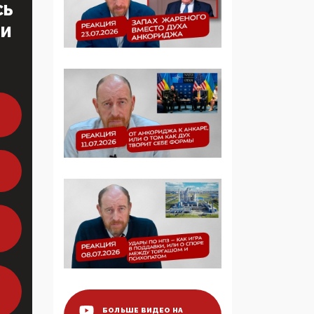
СЬ
образовании
ТИ
09:43, 01 Июня 2026
5G за счет здоровья
граждан: Минцифры
намерено отобрать у
регионов и
муниципалитетов право
защищать жилые дома
и социальные объекты
от ЭМИ
05:58, 26 Мая 2026
Роскомнадзор
освободили от борца с
деструктивным и
опасным контентом
07:39, 25 Мая 2026
БОЛЬШЕ ВИДЕО НА