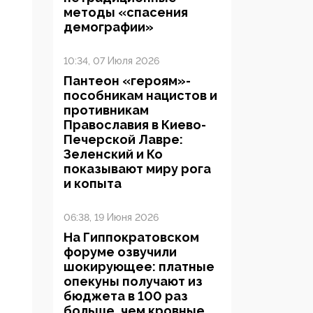
методы «спасения
демографии»
10:34, 07 Июля 2026
Пантеон «героям»-
пособникам нацистов и
противникам
Православия в Киево-
Печерской Лавре:
Зеленский и Ко
показывают миру рога
и копыта
06:38, 19 Июня 2026
На Гиппократовском
форуме озвучили
шокирующее: платные
опекуны получают из
бюджета в 100 раз
больше, чем кровные