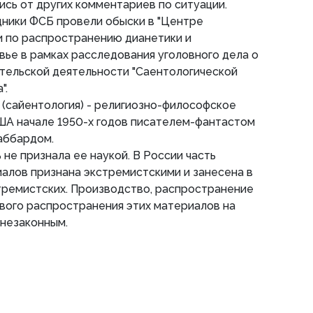
сь от других комментариев по ситуации.
дники ФСБ провели обыски в "Центре
и по распространению дианетики и
вье в рамках расследования уголовного дела о
тельской деятельности "Саентологической
".
 (сайентология) - религиозно-философское
ША начале 1950-х годов писателем-фантастом
аббардом.
не признала ее наукой. В России часть
алов признана экстремистскими и занесена в
тремистских. Производство, распространение
ового распространения этих материалов на
 незаконным.