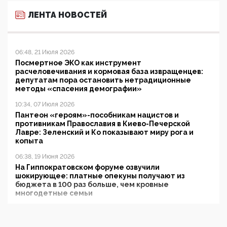
ЛЕНТА НОВОСТЕЙ
06:48, 21 Июля 2026
Посмертное ЭКО как инструмент
расчеловечивания и кормовая база извращенцев:
депутатам пора остановить нетрадиционные
методы «спасения демографии»
10:34, 07 Июля 2026
Пантеон «героям»-пособникам нацистов и
противникам Православия в Киево-Печерской
Лавре: Зеленский и Ко показывают миру рога и
копыта
06:38, 19 Июня 2026
На Гиппократовском форуме озвучили
шокирующее: платные опекуны получают из
бюджета в 100 раз больше, чем кровные
многодетные семьи
05:00, 13 Июня 2026
Разбор учебника Обществознания под редакцией