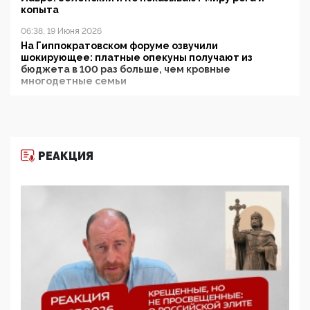
копыта
06:38, 19 Июня 2026
На Гиппократовском форуме озвучили
шокирующее: платные опекуны получают из
бюджета в 100 раз больше, чем кровные
многодетные семьи
05:00, 13 Июня 2026
Разбор учебника Обществознания под редакцией
Медведева: суверенитет, традиционные ценности
и немного двоемыслия
РЕАКЦИЯ
11:53, 09 Июня 2026
Прокуратура наконец увидела экстремистскую
деятельность ИИТО ЮНЕСКО в России, но
цифроглобалисты продолжают определять
повестку в образовании
09:43, 01 Июня 2026
5G за счет здоровья граждан: Минцифры намерено
отобрать у регионов и муниципалитетов право
защищать жилые дома и социальные объекты от
ЭМИ
05:58, 26 Мая 2026