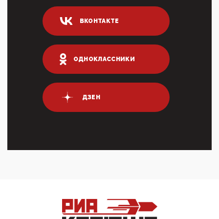
04:47, 10 Апреля 2026
ВКОНТАКТЕ
ИНН для переводов по СБП это первый шаг из
логических двухЗаполнение ИНН при любых
переводах по ...
03:35, 10 Апреля 2026
ОДНОКЛАССНИКИ
Суммарное вознаграждение менеджменту в 15
крупных банках по итогам 2025 года превысило 63
млрд руб. ...
03:01, 10 Апреля 2026
ДЗЕН
Террорист и убийца Буданов вальяжно сообщил,
что союзники просили Киев не наносить удары по
энергети...
01:54, 10 Апреля 2026
ПрезидентПутинвчера вечером обьявил
Пасхальное перемирие с 16 часов субботы до конца
дня Воскресен...
01:09, 10 Апреля 2026
Цифроконцлагерь работает только на
входМошенники активно пользуются аккаунтами на
Госуслугах уме...