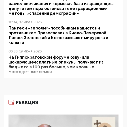
расчеловечивания и кормовая база извращенцев:
депутатам пора остановить нетрадиционные
методы «спасения демографии»
10:34, 07 Июля 2026
Пантеон «героям»-пособникам нацистов и
противникам Православия в Киево-Печерской
Лавре: Зеленский и Ко показывают миру рога и
копыта
06:38, 19 Июня 2026
На Гиппократовском форуме озвучили
шокирующее: платные опекуны получают из
бюджета в 100 раз больше, чем кровные
многодетные семьи
05:00, 13 Июня 2026
Разбор учебника Обществознания под редакцией
Медведева: суверенитет, традиционные ценности
и немного двоемыслия
РЕАКЦИЯ
11:53, 09 Июня 2026
Прокуратура наконец увидела экстремистскую
деятельность ИИТО ЮНЕСКО в России, но
цифроглобалисты продолжают определять
повестку в образовании