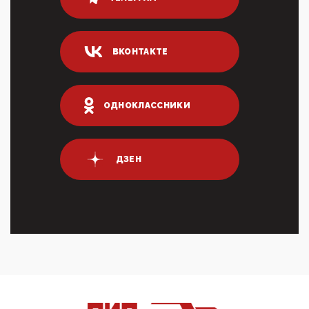
80% сирийцев в ФРГ должны вернуться на родину.
Он это ...
04:47, 10 Апреля 2026
ВКОНТАКТЕ
ИНН для переводов по СБП это первый шаг из
логических двухЗаполнение ИНН при любых
переводах по ...
03:35, 10 Апреля 2026
ОДНОКЛАССНИКИ
Суммарное вознаграждение менеджменту в 15
крупных банках по итогам 2025 года превысило 63
млрд руб. ...
03:01, 10 Апреля 2026
ДЗЕН
Террорист и убийца Буданов вальяжно сообщил,
что союзники просили Киев не наносить удары по
энергети...
01:54, 10 Апреля 2026
ПрезидентПутинвчера вечером обьявил
Пасхальное перемирие с 16 часов субботы до конца
дня Воскресен...
01:09, 10 Апреля 2026
Цифроконцлагерь работает только на
входМошенники активно пользуются аккаунтами на