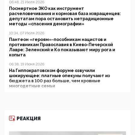
06:48, 21 Июля 2026
Посмертное ЭКО как инструмент
расчеловечивания и кормовая база извращенцев:
депутатам пора остановить нетрадиционные
методы «спасения демографии»
10:34, 07 Июля 2026
Пантеон «героям»-пособникам нацистов и
противникам Православия в Киево-Печерской
Лавре: Зеленский и Ко показывают миру рога и
копыта
06:38, 19 Июня 2026
На Гиппократовском форуме озвучили
шокирующее: платные опекуны получают из
бюджета в 100 раз больше, чем кровные
многодетные семьи
05:00, 13 Июня 2026
Разбор учебника Обществознания под редакцией
Медведева: суверенитет, традиционные ценности
и немного двоемыслия
РЕАКЦИЯ
11:53, 09 Июня 2026
Прокуратура наконец увидела экстремистскую
деятельность ИИТО ЮНЕСКО в России, но