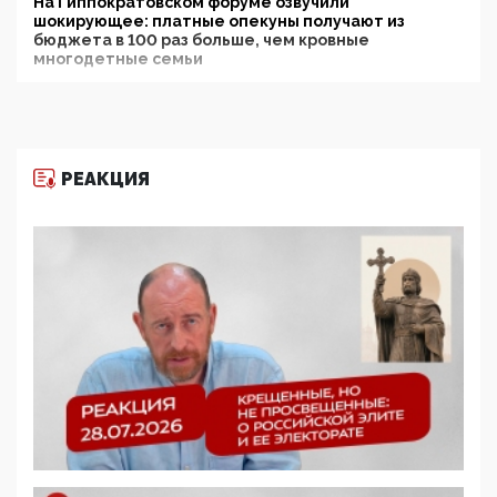
На Гиппократовском форуме озвучили
шокирующее: платные опекуны получают из
бюджета в 100 раз больше, чем кровные
многодетные семьи
05:00, 13 Июня 2026
Разбор учебника Обществознания под редакцией
Медведева: суверенитет, традиционные ценности
и немного двоемыслия
РЕАКЦИЯ
11:53, 09 Июня 2026
Прокуратура наконец увидела экстремистскую
деятельность ИИТО ЮНЕСКО в России, но
цифроглобалисты продолжают определять
повестку в образовании
09:43, 01 Июня 2026
5G за счет здоровья граждан: Минцифры намерено
отобрать у регионов и муниципалитетов право
защищать жилые дома и социальные объекты от
ЭМИ
05:58, 26 Мая 2026
Роскомнадзор освободили от борца с
деструктивным и опасным контентом
07:39, 25 Мая 2026