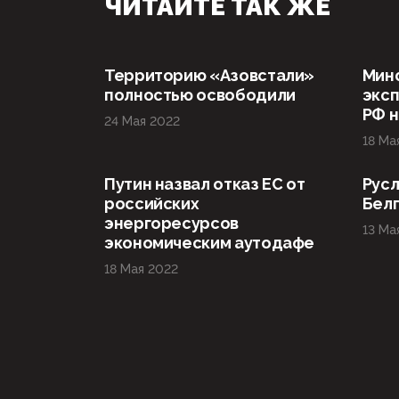
ЧИТАЙТЕ ТАК ЖЕ
Территорию «Азовстали»
Мин
полностью освободили
эксп
РФ н
24 Мая 2022
18 Ма
Путин назвал отказ ЕС от
Русл
российских
Бел
энергоресурсов
13 Ма
экономическим аутодафе
18 Мая 2022