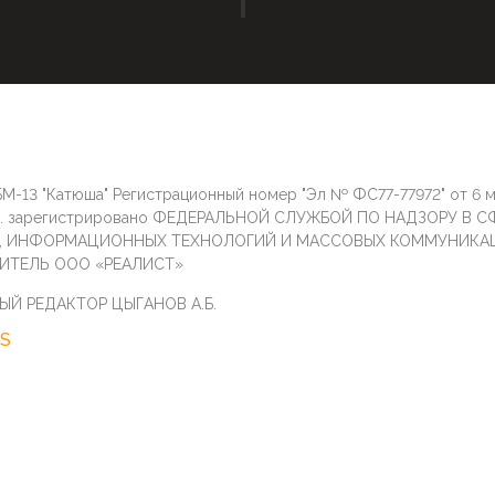
М-13 "Катюша" Регистрационный номер "Эл № ФС77-77972" от 6 
г. зарегистрировано ФЕДЕРАЛЬНОЙ СЛУЖБОЙ ПО НАДЗОРУ В С
И, ИНФОРМАЦИОННЫХ ТЕХНОЛОГИЙ И МАССОВЫХ КОММУНИКА
ИТЕЛЬ ООО «РЕАЛИСТ»
ЫЙ РЕДАКТОР ЦЫГАНОВ А.Б.
S