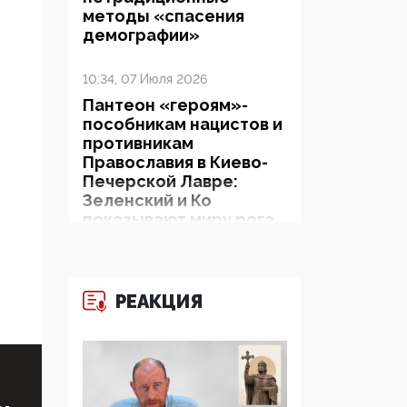
методы «спасения
демографии»
10:34, 07 Июля 2026
Пантеон «героям»-
пособникам нацистов и
противникам
Православия в Киево-
Печерской Лавре:
Зеленский и Ко
показывают миру рога
и копыта
06:38, 19 Июня 2026
РЕАКЦИЯ
На Гиппократовском
форуме озвучили
шокирующее: платные
опекуны получают из
бюджета в 100 раз
больше, чем кровные