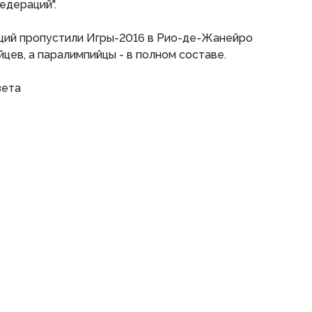
едераций".
кций пропустили Игры-2016 в Рио-де-Жанейро
цев, а паралимпийцы - в полном составе.
зета