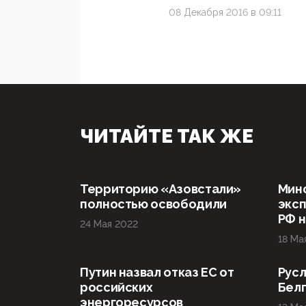
08 Декабря 2016 в 09:11
ЧИТАЙТЕ ТАК ЖЕ
Территорию «Азовстали»
Мин
полностью освободили
эксп
РФ н
24 Мая 2022
18 Ма
Путин назвал отказ ЕС от
Русл
российских
Бел
энергоресурсов