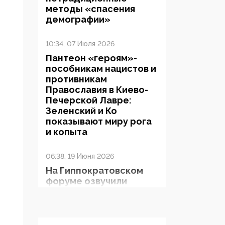
методы «спасения
демографии»
10:34, 07 Июля 2026
Пантеон «героям»-
пособникам нацистов и
противникам
Православия в Киево-
Печерской Лавре:
Зеленский и Ко
показывают миру рога
и копыта
06:38, 19 Июня 2026
На Гиппократовском
форуме озвучили
шокирующее: платные
опекуны получают из
бюджета в 100 раз
больше, чем кровные