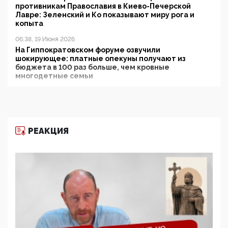
противникам Православия в Киево-Печерской
Лавре: Зеленский и Ко показывают миру рога и
копыта
06:38, 19 Июня 2026
На Гиппократовском форуме озвучили
шокирующее: платные опекуны получают из
бюджета в 100 раз больше, чем кровные
многодетные семьи
05:00, 13 Июня 2026
Разбор учебника Обществознания под редакцией
Медведева: суверенитет, традиционные ценности
и немного двоемыслия
РЕАКЦИЯ
11:53, 09 Июня 2026
Прокуратура наконец увидела экстремистскую
деятельность ИИТО ЮНЕСКО в России, но
цифроглобалисты продолжают определять
повестку в образовании
09:43, 01 Июня 2026
5G за счет здоровья граждан: Минцифры намерено
отобрать у регионов и муниципалитетов право
защищать жилые дома и социальные объекты от
ЭМИ