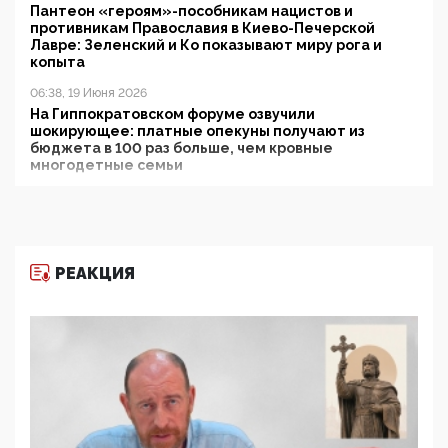
Пантеон «героям»-пособникам нацистов и
противникам Православия в Киево-Печерской
Лавре: Зеленский и Ко показывают миру рога и
копыта
06:38, 19 Июня 2026
На Гиппократовском форуме озвучили
шокирующее: платные опекуны получают из
бюджета в 100 раз больше, чем кровные
многодетные семьи
05:00, 13 Июня 2026
Разбор учебника Обществознания под редакцией
Медведева: суверенитет, традиционные ценности
и немного двоемыслия
РЕАКЦИЯ
11:53, 09 Июня 2026
Прокуратура наконец увидела экстремистскую
деятельность ИИТО ЮНЕСКО в России, но
цифроглобалисты продолжают определять
повестку в образовании
09:43, 01 Июня 2026
5G за счет здоровья граждан: Минцифры намерено
отобрать у регионов и муниципалитетов право
защищать жилые дома и социальные объекты от