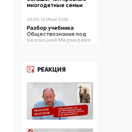
многодетные семьи
05:00, 13 Июня 2026
Разбор учебника
Обществознания под
редакцией Медведева:
суверенитет,
традиционные
ценности и немного
двоемыслия
РЕАКЦИЯ
11:53, 09 Июня 2026
Прокуратура наконец
увидела
экстремистскую
деятельность ИИТО
ЮНЕСКО в России, но
цифроглобалисты
продолжают
определять повестку в