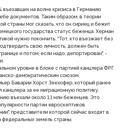
% въехавших на волне кризиса в Германию
ебе документов. Таким образом, в теории
ой страны мог сказать, что он сириец и бежит
 немецкого государства статус беженца. Херман
ктикой нужно покончить. "Тот, кто въезжает без
подтвердить свою личность, должен быть
ранице и потом, если надо, депортирован", -
и.
льном уровне в блоке с партией канцлера ФРГ
ианско-демократическим союзом.
мьер Баварии Хорст Зеехофер, который ранее
 канцлера за ее миграционную политику.
нию въехали около 1,1 млн беженцев. Это
опулярности партии евроскептиков
нии", представители которой сейчас входят в
 федеральных земель страны.