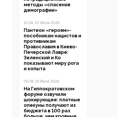
методы «спасения
демографии»
10:34, 07 Июля 2026
Пантеон «героям»-
пособникам нацистов и
противникам
Православия в Киево-
Печерской Лавре:
Зеленский и Ко
показывают миру рога
и копыта
06:38, 19 Июня 2026
На Гиппократовском
форуме озвучили
шокирующее: платные
опекуны получают из
бюджета в 100 раз
больше, чем кровные