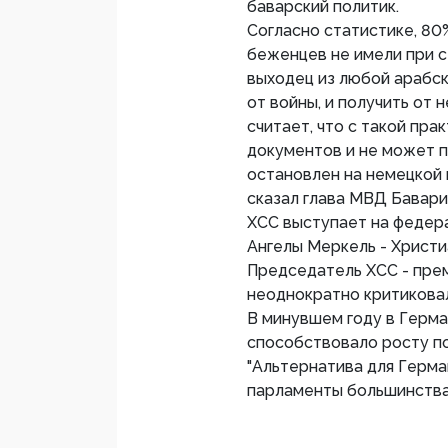
баварский политик.
Согласно статистике, 80
беженцев не имели при с
выходец из любой арабск
от войны, и получить от
считает, что с такой пра
документов и не может 
остановлен на немецкой г
сказал глава МВД Бавари
ХСС выступает на федера
Ангелы Меркель - Христ
Председатель ХСС - пре
неоднократно критиковал
В минувшем году в Герма
способствовало росту п
"Альтернатива для Герма
парламенты большинства