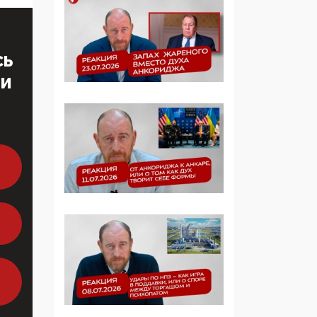
образовании
09:43, 01 Июня 2026
СЬ
5G за счет здоровья
ТИ
граждан: Минцифры
намерено отобрать у
регионов и
муниципалитетов право
защищать жилые дома
и социальные объекты
от ЭМИ
05:58, 26 Мая 2026
Роскомнадзор
освободили от борца с
деструктивным и
опасным контентом
07:39, 25 Мая 2026