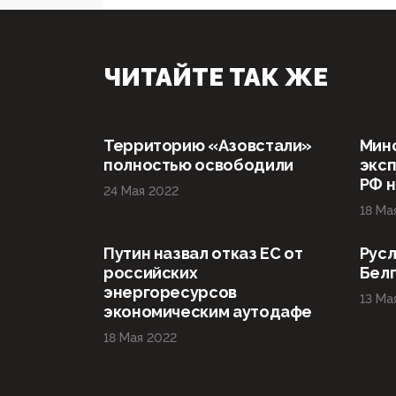
ЧИТАЙТЕ ТАК ЖЕ
Территорию «Азовстали»
Мин
полностью освободили
эксп
РФ н
24 Мая 2022
18 Ма
Путин назвал отказ ЕС от
Русл
российских
Бел
энергоресурсов
13 Ма
экономическим аутодафе
18 Мая 2022