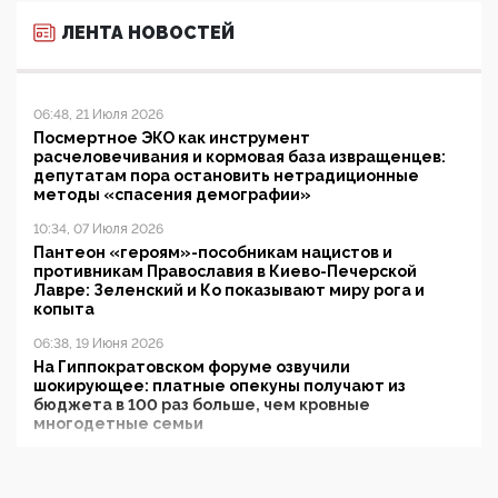
ЛЕНТА НОВОСТЕЙ
06:48, 21 Июля 2026
Посмертное ЭКО как инструмент
расчеловечивания и кормовая база извращенцев:
депутатам пора остановить нетрадиционные
методы «спасения демографии»
10:34, 07 Июля 2026
Пантеон «героям»-пособникам нацистов и
противникам Православия в Киево-Печерской
Лавре: Зеленский и Ко показывают миру рога и
копыта
06:38, 19 Июня 2026
На Гиппократовском форуме озвучили
шокирующее: платные опекуны получают из
бюджета в 100 раз больше, чем кровные
многодетные семьи
05:00, 13 Июня 2026
Разбор учебника Обществознания под редакцией