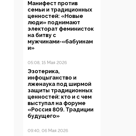
Манифест против
семьи и традиционных
ценностей: «Новые
люди» поднимают
электорат феминисток
на битву с
мужчинами-«бабуинам
и»
05:08, 15 Мая 2026
Эзотерика,
инфоцыганство и
лженаука под ширмой
защиты традиционных
ценностей: кто и с чем
выступал на форуме
«Россия 809. Традиции
будущего»
09:40, 06 Мая 2026