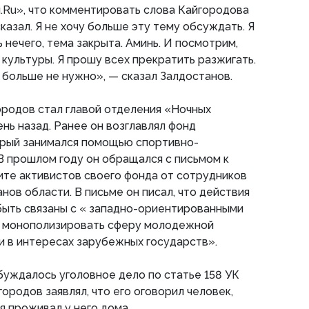
.Ru», что комментировать слова Кайгородова
сказал. Я не хочу больше эту тему обсуждать. Я
 нечего, тема закрыта. Аминь. И посмотрим,
 культуры. Я прошу всех прекратить разжигать.
 больше не нужно», — сказал Залдостанов.
ородов стал главой отделения «Ночных
нь назад. Ранее он возглавлял фонд
орый занимался помощью спортивно-
В прошлом году он обращался с письмом к
ите активистов своего фонда от сотрудников
нов области. В письме он писал, что действия
быть связаны с « западно-ориентированными
 монополизировать сферу молодежной
и в интересах зарубежных государств».
уждалось уголовное дело по статье 158 УК
ородов заявлял, что его оговорил человек,
 проживал у него дома.