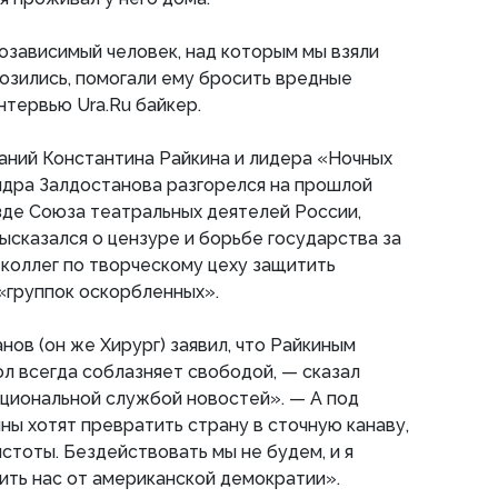
озависимый человек, над которым мы взяли
возились, помогали ему бросить вредные
нтервью Ura.Ru байкер.
аний Константина Райкина и лидера «Ночных
ндра Залдостанова разгорелся на прошлой
зде Союза театральных деятелей России,
ысказался о цензуре и борьбе государства за
 коллег по творческому цеху защитить
 «группок оскорбленных».
нов (он же Хирург) заявил, что Райкиным
ол всегда соблазняет свободой, — сказал
ациональной службой новостей». — А под
ны хотят превратить страну в сточную канаву,
стоты. Бездействовать мы не будем, и я
ить нас от американской демократии».