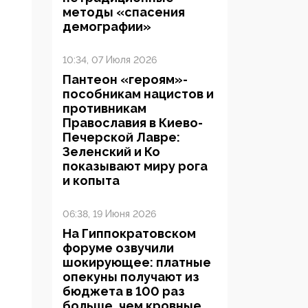
методы «спасения
демографии»
10:34, 07 Июля 2026
Пантеон «героям»-
пособникам нацистов и
противникам
Православия в Киево-
Печерской Лавре:
Зеленский и Ко
показывают миру рога
и копыта
06:38, 19 Июня 2026
На Гиппократовском
форуме озвучили
шокирующее: платные
опекуны получают из
бюджета в 100 раз
больше, чем кровные