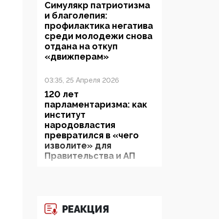
Симулякр патриотизма
и благолепия:
профилактика негатива
среди молодежи снова
отдана на откуп
«движперам»
03:35, 25 Апреля 2026
120 лет
парламентаризма: как
институт
народовластия
превратился в «чего
изволите» для
Правительства и АП
06:29, 15 Апреля 2026
Социальный фонд
России – пионер
РЕАКЦИЯ
жесткого внедрения