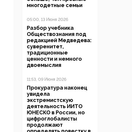
многодетные семьи
05:00, 13 Июня 2026
Разбор учебника
Обществознания под
редакцией Медведева:
суверенитет,
традиционные
ценности и немного
двоемыслия
11:53, 09 Июня 2026
Прокуратура наконец
увидела
экстремистскую
деятельность ИИТО
ЮНЕСКО в России, но
цифроглобалисты
продолжают
определять повестку в