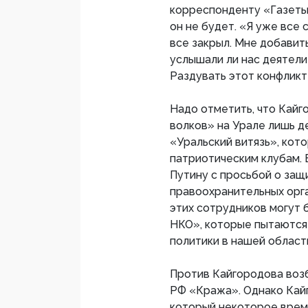
корреспонденту «Газеты
он не будет. «Я уже все 
все закрыл. Мне добавить
услышали ли нас деятели
Раздувать этот конфликт
Надо отметить, что Кайг
волков» на Урале лишь де
«Уральский витязь», кот
патриотическим клубам. 
Путину с просьбой о защ
правоохранительных орга
этих сотрудников могут 
НКО», которые пытаются
политики в нашей област
Против Кайгородова возб
РФ «Кража». Однако Кайг
который некоторое время