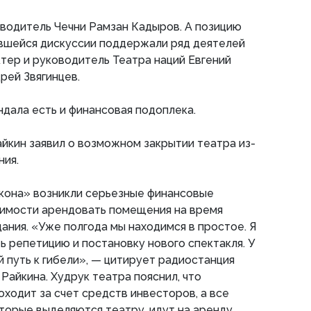
водитель Чечни Рамзан Кадыров. А позицию
увшейся дискуссии поддержали ряд деятелей
ктер и руководитель Театра наций Евгений
рей Звягинцев.
ндала есть и финансовая подоплека.
айкин заявил о возможном закрытии театра из-
ния.
икона» возникли серьезные финансовые
димости арендовать помещения на время
ания. «Уже полгода мы находимся в простое. Я
 репетицию и постановку нового спектакля. У
й путь к гибели», — цитирует радиостанция
Райкина. Худрук театра пояснил, что
оходит за счет средств инвесторов, а все
торые выделяются театру, идут на аренду