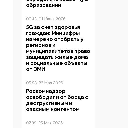
образовании
09:43, 01 Июня 2026
5G за счет здоровья
граждан: Минцифры
намерено отобрать у
регионов и
муниципалитетов право
защищать жилые дома
и социальные объекты
от ЭМИ
05:58, 26 Мая 2026
Роскомнадзор
освободили от борца с
деструктивным и
опасным контентом
07:39, 25 Мая 2026