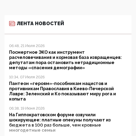
ЛЕНТА НОВОСТЕЙ
06:48, 21 Июля 2026
Посмертное ЭКО как инструмент
расчеловечивания и кормовая база извращенцев:
депутатам пора остановить нетрадиционные
методы «спасения демографии»
10:34, 07 Июля 2026
Пантеон «героям»-пособникам нацистов и
противникам Православия в Киево-Печерской
Лавре: Зеленский и Ко показывают миру рога и
копыта
06:38, 19 Июня 2026
На Гиппократовском форуме озвучили
шокирующее: платные опекуны получают из
бюджета в 100 раз больше, чем кровные
многодетные семьи