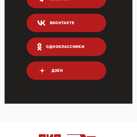
80% сирийцев в ФРГ должны вернуться на родину.
Он это ...
04:47, 10 Апреля 2026
ВКОНТАКТЕ
ИНН для переводов по СБП это первый шаг из
логических двухЗаполнение ИНН при любых
переводах по ...
03:35, 10 Апреля 2026
ОДНОКЛАССНИКИ
Суммарное вознаграждение менеджменту в 15
крупных банках по итогам 2025 года превысило 63
млрд руб. ...
03:01, 10 Апреля 2026
ДЗЕН
Террорист и убийца Буданов вальяжно сообщил,
что союзники просили Киев не наносить удары по
энергети...
01:54, 10 Апреля 2026
ПрезидентПутинвчера вечером обьявил
Пасхальное перемирие с 16 часов субботы до конца
дня Воскресен...
01:09, 10 Апреля 2026
Цифроконцлагерь работает только на
входМошенники активно пользуются аккаунтами на