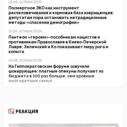
06:48, 21 Июля 2026
Посмертное ЭКО как инструмент
расчеловечивания и кормовая база извращенцев:
депутатам пора остановить нетрадиционные
методы «спасения демографии»
10:34, 07 Июля 2026
Пантеон «героям»-пособникам нацистов и
противникам Православия в Киево-Печерской
Лавре: Зеленский и Ко показывают миру рога и
копыта
06:38, 19 Июня 2026
На Гиппократовском форуме озвучили
шокирующее: платные опекуны получают из
бюджета в 100 раз больше, чем кровные
многодетные семьи
05:00, 13 Июня 2026
Разбор учебника Обществознания под редакцией
Медведева: суверенитет, традиционные ценности
и немного двоемыслия
РЕАКЦИЯ
11:53, 09 Июня 2026
Прокуратура наконец увидела экстремистскую
деятельность ИИТО ЮНЕСКО в России, но