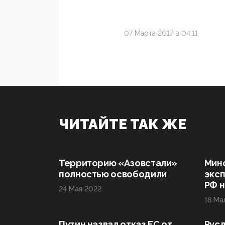
07 Марта 2017 в 04:11
ЧИТАЙТЕ ТАК ЖЕ
Территорию «Азовстали»
Мин
полностью освободили
эксп
РФ н
24 Мая 2022
18 Ма
Путин назвал отказ ЕС от
Русл