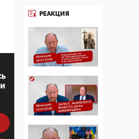
многодетные семьи
РЕАКЦИЯ
05:00, 13 Июня 2026
Разбор учебника
Обществознания под
редакцией Медведева:
суверенитет,
традиционные
ценности и немного
двоемыслия
СЬ
11:53, 09 Июня 2026
ТИ
Прокуратура наконец
увидела
экстремистскую
деятельность ИИТО
ЮНЕСКО в России, но
цифроглобалисты
продолжают
определять повестку в