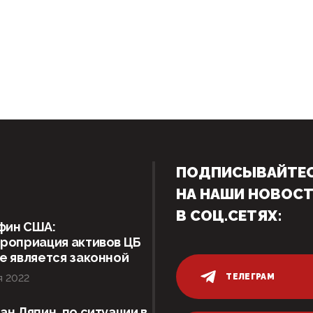
ПОДПИСЫВАЙТЕ
НА НАШИ НОВОС
В СОЦ.СЕТЯХ:
фин США:
роприация активов ЦБ
е является законной
ТЕЛЕГРАМ
я 2022
ан Ляпин, по ситуации в