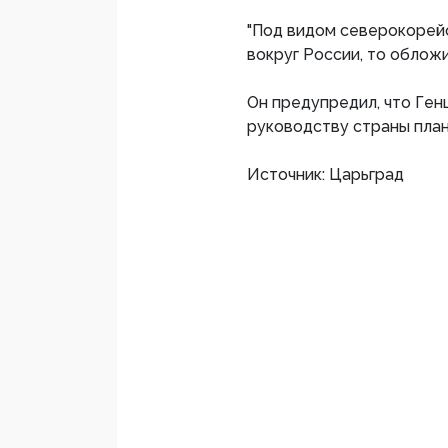
"Под видом северокорейс
вокруг России, то обложи
Он предупредил, что Ге
руководству страны план
Источник: Царьград