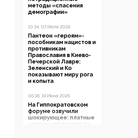
методы «спасения
демографии»
10:34, 07 Июля 2026
Пантеон «героям»-
пособникам нацистов и
противникам
Православия в Киево-
Печерской Лавре:
Зеленский и Ко
показывают миру рога
и копыта
06:38, 19 Июня 2026
На Гиппократовском
форуме озвучили
шокирующее: платные
опекуны получают из
бюджета в 100 раз
больше, чем кровные