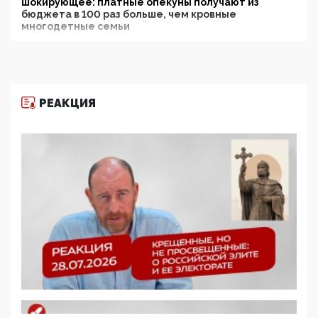
шокирующее: платные опекуны получают из
бюджета в 100 раз больше, чем кровные
многодетные семьи
05:00, 13 Июня 2026
Разбор учебника Обществознания под редакцией
Медведева: суверенитет, традиционные ценности
и немного двоемыслия
РЕАКЦИЯ
11:53, 09 Июня 2026
Прокуратура наконец увидела экстремистскую
деятельность ИИТО ЮНЕСКО в России, но
цифроглобалисты продолжают определять
повестку в образовании
09:43, 01 Июня 2026
5G за счет здоровья граждан: Минцифры намерено
отобрать у регионов и муниципалитетов право
защищать жилые дома и социальные объекты от
ЭМИ
05:58, 26 Мая 2026
Роскомнадзор освободили от борца с
деструктивным и опасным контентом
07:39, 25 Мая 2026