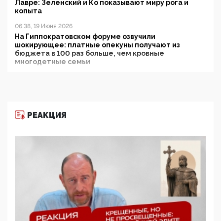
Лавре: Зеленский и Ко показывают миру рога и
копыта
06:38, 19 Июня 2026
На Гиппократовском форуме озвучили
шокирующее: платные опекуны получают из
бюджета в 100 раз больше, чем кровные
многодетные семьи
05:00, 13 Июня 2026
Разбор учебника Обществознания под редакцией
Медведева: суверенитет, традиционные ценности
и немного двоемыслия
РЕАКЦИЯ
11:53, 09 Июня 2026
Прокуратура наконец увидела экстремистскую
деятельность ИИТО ЮНЕСКО в России, но
цифроглобалисты продолжают определять
повестку в образовании
09:43, 01 Июня 2026
5G за счет здоровья граждан: Минцифры намерено
отобрать у регионов и муниципалитетов право
защищать жилые дома и социальные объекты от
ЭМИ