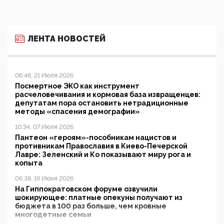
ЛЕНТА НОВОСТЕЙ
06:48, 21 Июля 2026
Посмертное ЭКО как инструмент
расчеловечивания и кормовая база извращенцев:
депутатам пора остановить нетрадиционные
методы «спасения демографии»
10:34, 07 Июля 2026
Пантеон «героям»-пособникам нацистов и
противникам Православия в Киево-Печерской
Лавре: Зеленский и Ко показывают миру рога и
копыта
06:38, 19 Июня 2026
На Гиппократовском форуме озвучили
шокирующее: платные опекуны получают из
бюджета в 100 раз больше, чем кровные
многодетные семьи