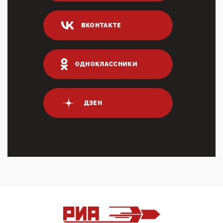
Он это ...
04:47, 10 Апреля 2026
ВКОНТАКТЕ
ИНН для переводов по СБП это первый шаг из
логических двухЗаполнение ИНН при любых
переводах по ...
03:35, 10 Апреля 2026
ОДНОКЛАССНИКИ
Суммарное вознаграждение менеджменту в 15
крупных банках по итогам 2025 года превысило 63
млрд руб. ...
03:01, 10 Апреля 2026
ДЗЕН
Террорист и убийца Буданов вальяжно сообщил,
что союзники просили Киев не наносить удары по
энергети...
01:54, 10 Апреля 2026
ПрезидентПутинвчера вечером обьявил
Пасхальное перемирие с 16 часов субботы до конца
дня Воскресен...
01:09, 10 Апреля 2026
Цифроконцлагерь работает только на
входМошенники активно пользуются аккаунтами на
Госуслугах уме...