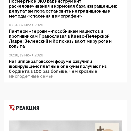
Посмертное ЭКО как инструмент
расчеловечивания и кормовая база извращенцев:
депутатам пора остановить нетрадиционные
методы «спасения демографии»
10:34, 07 Июля 2026
Пантеон «героям»-пособникам нацистов и
противникам Православия в Киево-Печерской
Лавре: Зеленский и Ко показывают миру рога и
копыта
06:38, 19 Июня 2026
На Гиппократовском форуме озвучили
шокирующее: платные опекуны получают из
бюджета в 100 раз больше, чем кровные
многодетные семьи
05:00, 13 Июня 2026
Разбор учебника Обществознания под редакцией
Медведева: суверенитет, традиционные ценности
и немного двоемыслия
РЕАКЦИЯ
11:53, 09 Июня 2026
Прокуратура наконец увидела экстремистскую
деятельность ИИТО ЮНЕСКО в России, но
цифроглобалисты продолжают определять