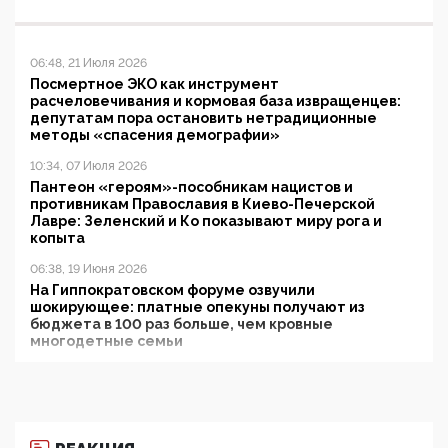
06:48, 21 Июля 2026
Посмертное ЭКО как инструмент
расчеловечивания и кормовая база извращенцев:
депутатам пора остановить нетрадиционные
методы «спасения демографии»
10:34, 07 Июля 2026
Пантеон «героям»-пособникам нацистов и
противникам Православия в Киево-Печерской
Лавре: Зеленский и Ко показывают миру рога и
копыта
06:38, 19 Июня 2026
На Гиппократовском форуме озвучили
шокирующее: платные опекуны получают из
бюджета в 100 раз больше, чем кровные
многодетные семьи
05:00, 13 Июня 2026
Разбор учебника Обществознания под редакцией
Медведева: суверенитет, традиционные ценности
и немного двоемыслия