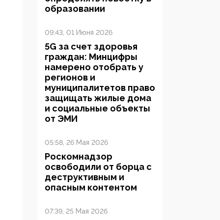
образовании
09:43, 01 Июня 2026
5G за счет здоровья
граждан: Минцифры
намерено отобрать у
регионов и
муниципалитетов право
защищать жилые дома
и социальные объекты
от ЭМИ
05:58, 26 Мая 2026
Роскомнадзор
освободили от борца с
деструктивным и
опасным контентом
07:39, 25 Мая 2026