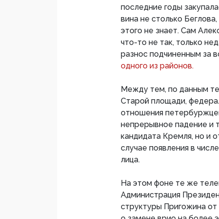
последние годы закупалас
вина не столько Беглова
этого не знает. Сам Алек
что-то не так, только не
разнос подчиненным за 
одного из районов.
Между тем, по данным т
Старой площади, федера
отношения петербуржцев
непрерывное падение и т
кандидата Кремля, но и 
случае появления в числ
лица.
На этом фоне те же теле
Администрация Президен
структуры Пригожина от
о замене врио на более 