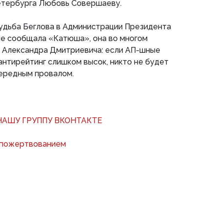
етербурга Любовь Совершаеву.
судьба Беглова в Администрации Президента
уже сообщала «Катюша», она во многом
о Александра Дмитриевича: если АП-шные
 антирейтинг слишком высок, никто не будет
чередным провалом.
АШУ ГРУППУ ВКОНТАКТЕ
 пожертвованием