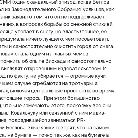
СМИ (один скандальный эпизод, когда Беглов
л из Законодательного Собрания, услышав, как
ник заявил о том, что он не поддерживает
конечно, в вопросах борьбы со снежной стихией.
яца утопает в снегу, но власть (точнее, ее
 придумала ничего лучшего, чем посоветовать
ты и самостоятельно очистить город от снега.
лова» стала одним из главных мемов
спомнить об опыте блокады и самостоятельно
 выглядят откровенным издевательством. И
род, по факту, не убирается — огромные кучи
лучшем случае сгребаются на тротуары, а
огах, включая центральные проспекты, во время
астоящие торосы. При этом большинство
 что «не замечают» этого, поскольку все они
льны Ковальчуку или связанной с ним медиа-
на, подрядившейся заниматься PR-
 Беглова. Злые языки говорят, что на самом
… на бумаге — точно так же, как на бумаге в