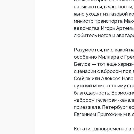
называются, в частности
явно уходят из газовой к
министр транспорта Макс
ведомства Игорь Артемь
любитель йогов и аватар
Разумеется, ни о какой 
особенно Миллера с Греф
Беглов — тот еще хариз
сценарии с вбросом под
Собчак или Алексея Навал
нужный момент снимут с
благодарность. Возможно
«вброс» телеграм-канала
приезжал в Петербург в
Евгением Пригожиным в о
Кстати, одновременно в 