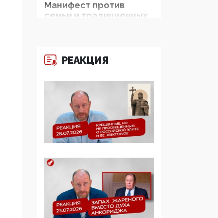
Манифест против
семьи и традиционных
ценностей: «Новые
люди» поднимают
электорат феминисток
на битву с
РЕАКЦИЯ
мужчинами-«бабуинам
и»
05:08, 15 Мая 2026
Эзотерика,
инфоцыганство и
лженаука под ширмой
защиты традиционных
ценностей: кто и с чем
выступал на форуме
«Россия 809. Традиции
будущего»
09:40, 06 Мая 2026