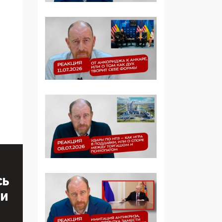
Симулякр патриотизма
и благолепия:
профилактика негатива
среди молодежи снова
отдана на откуп
«движперам»
03:35, 25 Апреля 2026
120 лет
парламентаризма: как
институт
народовластия
превратился в «чего
изволите» для
Правительства и АП
СЬ
06:29, 15 Апреля 2026
ТИ
Социальный фонд
России – пионер
жесткого внедрения