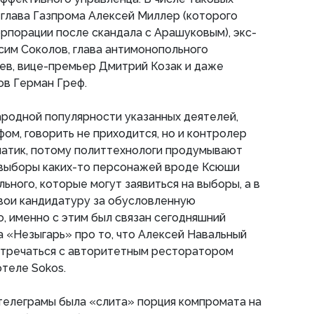
, глава Газпрома Алексей Миллер (которого
орпорации после скандала с Арашуковым), экс-
им Соколов, глава антимонопольного
ев, вице-премьер Дмитрий Козак и даже
ов Герман Греф.
народной популярности указанных деятелей,
ом, говорить не приходится, но и контролер
матик, потому политтехнологи продумывают
 выборы каких-то персонажей вроде Ксюши
ьного, которые могут заявиться на выборы, а в
вои кандидатуру за обусловленную
, именно с этим был связан сегодняшний
 «Незыгарь» про то, что Алексей Навальный
стречаться с авторитетным ресторатором
теле Sokos.
телеграмы была «слита» порция компромата на