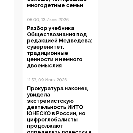
многодетные семьи
05:00, 13 Июня 2026
Разбор учебника
Обществознания под
редакцией Медведева:
суверенитет,
традиционные
ценности и немного
двоемыслия
11:53, 09 Июня 2026
Прокуратура наконец
увидела
экстремистскую
деятельность ИИТО
ЮНЕСКО в России, но
цифроглобалисты
продолжают
определять повестку в