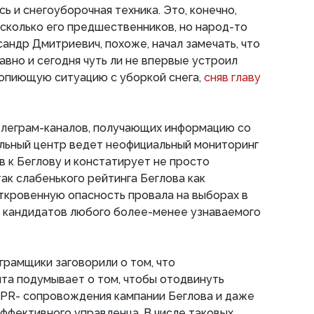
ь и снегоуборочная техника. Это, конечно,
, сколько его предшественников, но народ-то
сандр Дмитриевич, похоже, начал замечать, что
давно и сегодня чуть ли не впервые устроил
вопиющую ситуацию с уборкой снега,
сняв главу
елеграм-каналов, получающих информацию со
льный центр ведет неофициальный мониторинг
 к Беглову и констатирует не просто
ак слабенького рейтинга Беглова как
откровенную опасность провала на выборах в
е кандидатов любого более-менее узнаваемого
грамщики заговорили о том, что
та подумывает о том, чтобы отодвинуть
 PR- сопровождения кампании Беглова и даже
эффективного управленца. В числе таковых