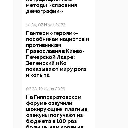
методы «спасения
демографии»
10:34, 07 Июля 2026
Пантеон «героям»-
пособникам нацистов и
противникам
Православия в Киево-
Печерской Лавре:
Зеленский и Ко
показывают миру рога
и копыта
06:38, 19 Июня 2026
На Гиппократовском
форуме озвучили
шокирующее: платные
опекуны получают из
бюджета в 100 раз
больше, чем кровные