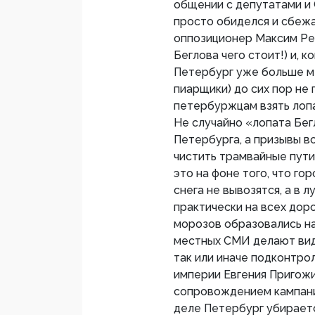
общении с депутатами и 
просто обиделся и сбежа
оппозиционер Максим Рез
Беглова чего стоит!) и, 
Петербург уже больше мес
пиарщики) до сих пор не
петербуржцам взять лопа
Не случайно «лопата Бег
Петербурга, а призывы в
чистить трамвайные пути
это на фоне того, что го
снега не вывозятся, а в 
практически на всех дор
морозов образовались н
местных СМИ делают вид,
так или иначе подконтро
империи Евгения Пригожи
сопровождением кампании
деле Петербург убирается