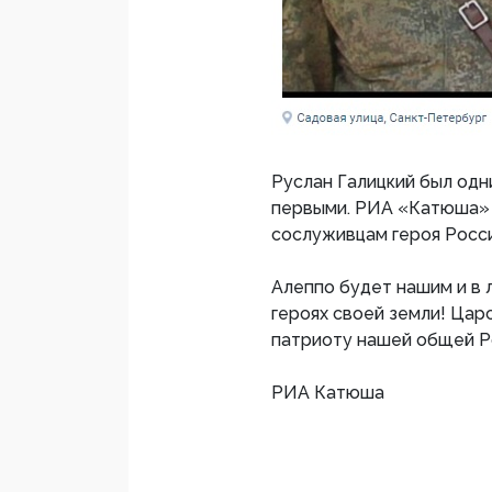
Руслан Галицкий был одни
первыми. РИА «Катюша» 
сослуживцам героя Росси
Алеппо будет нашим и в
героях своей земли! Цар
патриоту нашей общей Р
РИА Катюша