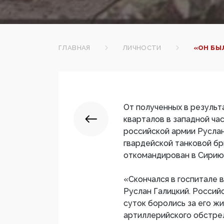
ГЛАВНАЯ
ЛИЧНОСТИ
«ОН БЫ
От полученных в результ
кварталов в западной ча
российской армии Руслан
гвардейской танковой бр
откомандирован в Сирию 
«Скончался в госпитале 
Руслан Галицкий. Россий
суток боролись за его жи
артиллерийского обстре