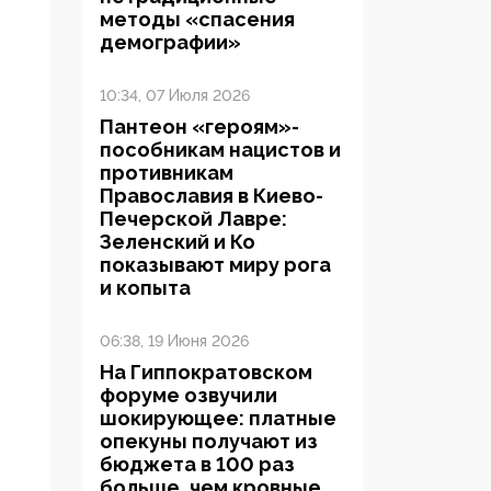
методы «спасения
демографии»
10:34, 07 Июля 2026
Пантеон «героям»-
пособникам нацистов и
противникам
Православия в Киево-
Печерской Лавре:
Зеленский и Ко
показывают миру рога
и копыта
06:38, 19 Июня 2026
На Гиппократовском
форуме озвучили
шокирующее: платные
опекуны получают из
бюджета в 100 раз
больше, чем кровные