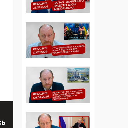
Симулякр патриотизма
и благолепия:
профилактика негатива
среди молодежи снова
отдана на откуп
«движперам»
03:35, 25 Апреля 2026
120 лет
парламентаризма: как
институт
народовластия
превратился в «чего
изволите» для
Правительства и АП
06:29, 15 Апреля 2026
Социальный фонд
России – пионер
СЬ
жесткого внедрения