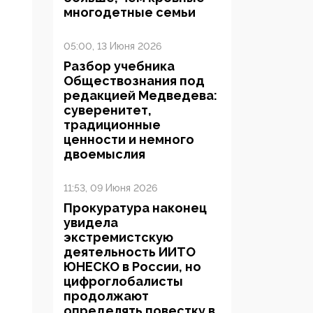
многодетные семьи
05:00, 13 Июня 2026
Разбор учебника
Обществознания под
редакцией Медведева:
суверенитет,
традиционные
ценности и немного
двоемыслия
11:53, 09 Июня 2026
Прокуратура наконец
увидела
экстремистскую
деятельность ИИТО
ЮНЕСКО в России, но
цифроглобалисты
продолжают
определять повестку в