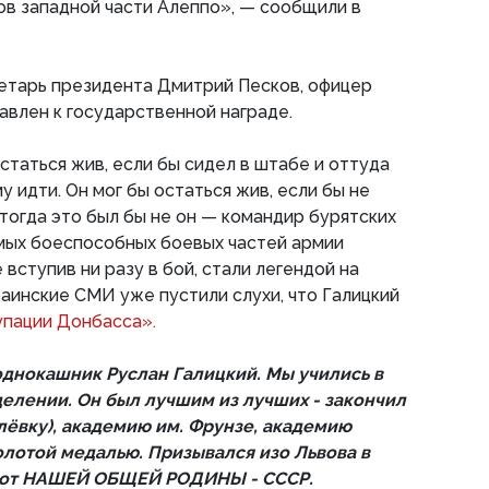
ов западной части Алеппо», — сообщили в
етарь президента Дмитрий Песков, офицер
влен к государственной награде.
статься жив, если бы сидел в штабе и оттуда
му идти. Он мог бы остаться жив, если бы не
 тогда это был бы не он — командир бурятских
амых боеспособных боевых частей армии
 вступив ни разу в бой, стали легендой на
раинские СМИ уже пустили слухи, что Галицкий
упации Донбасса».
 однокашник Руслан Галицкий. Мы учились в
делении. Он был лучшим из лучших - закончил
ёвку), академию им. Фрунзе, академию
олотой медалью. Призывался изо Львова в
риот НАШЕЙ ОБЩЕЙ РОДИНЫ - СССР.