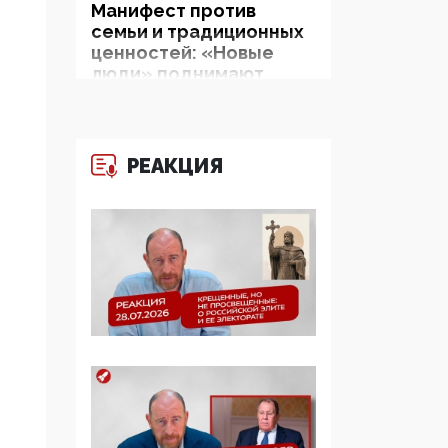
Манифест против
семьи и традиционных
ценностей: «Новые
люди» поднимают
электорат феминисток
на битву с
мужчинами-«бабуинам
и»
РЕАКЦИЯ
05:08, 15 Мая 2026
Эзотерика,
инфоцыганство и
лженаука под ширмой
защиты традиционных
ценностей: кто и с чем
выступал на форуме
«Россия 809. Традиции
будущего»
09:40, 06 Мая 2026