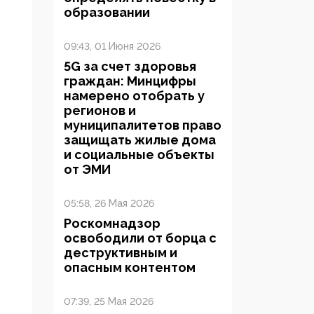
образовании
09:43, 01 Июня 2026
5G за счет здоровья
граждан: Минцифры
намерено отобрать у
регионов и
муниципалитетов право
защищать жилые дома
и социальные объекты
от ЭМИ
05:58, 26 Мая 2026
Роскомнадзор
освободили от борца с
деструктивным и
опасным контентом
07:39, 25 Мая 2026