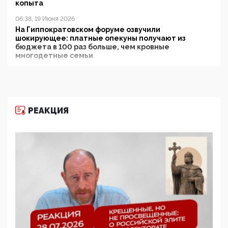
копыта
06:38, 19 Июня 2026
На Гиппократовском форуме озвучили
шокирующее: платные опекуны получают из
бюджета в 100 раз больше, чем кровные
многодетные семьи
05:00, 13 Июня 2026
Разбор учебника Обществознания под редакцией
Медведева: суверенитет, традиционные ценности
и немного двоемыслия
РЕАКЦИЯ
11:53, 09 Июня 2026
Прокуратура наконец увидела экстремистскую
деятельность ИИТО ЮНЕСКО в России, но
цифроглобалисты продолжают определять
повестку в образовании
09:43, 01 Июня 2026
5G за счет здоровья граждан: Минцифры намерено
отобрать у регионов и муниципалитетов право
защищать жилые дома и социальные объекты от
ЭМИ
05:58, 26 Мая 2026