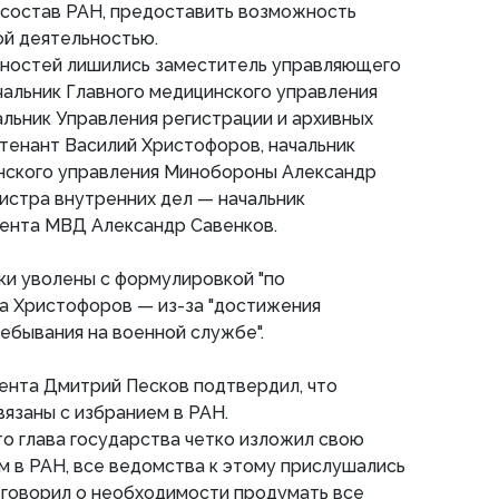
 состав РАН, предоставить возможность
ой деятельностью.
жностей лишились заместитель управляющего
альник Главного медицинского управления
альник Управления регистрации и архивных
тенант Василий Христофоров, начальник
нского управления Минобороны Александр
истра внутренних дел — начальник
ента МВД Александр Савенков.
ки уволены с формулировкой "по
а Христофоров — из-за "достижения
ебывания на военной службе".
ента Дмитрий Песков подтвердил, что
вязаны с избранием в РАН.
то глава государства четко изложил свою
м в РАН, все ведомства к этому прислушались
 говорил о необходимости продумать все