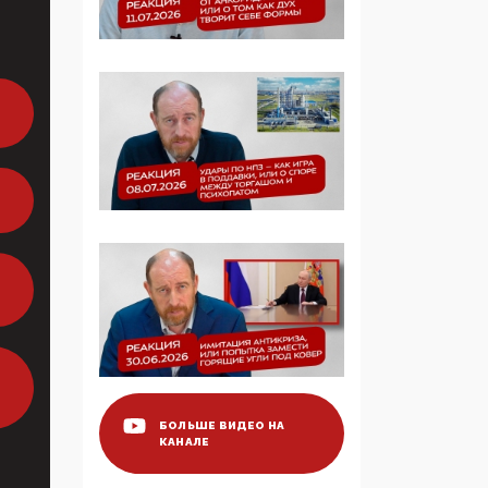
Манифест против
семьи и традиционных
ценностей: «Новые
люди» поднимают
электорат феминисток
на битву с
мужчинами-«бабуинам
и»
05:08, 15 Мая 2026
Эзотерика,
инфоцыганство и
лженаука под ширмой
защиты традиционных
ценностей: кто и с чем
выступал на форуме
«Россия 809. Традиции
будущего»
БОЛЬШЕ ВИДЕО НА
КАНАЛЕ
09:40, 06 Мая 2026