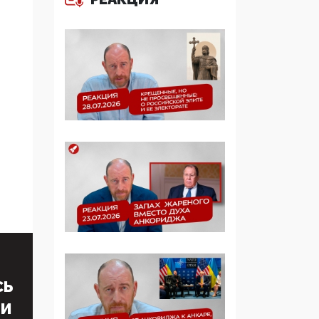
образовании
09:43, 01 Июня 2026
5G за счет здоровья
граждан: Минцифры
намерено отобрать у
регионов и
муниципалитетов право
защищать жилые дома
и социальные объекты
от ЭМИ
05:58, 26 Мая 2026
Роскомнадзор
освободили от борца с
деструктивным и
опасным контентом
СЬ
ТИ
07:39, 25 Мая 2026