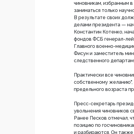
чиновникам, избранным в
заниматься только научн
В результате своих дол
делами президента — нач
Константин Котенко, нач
фондов ФСБ генерал-лей
Главного военно-медици
Фисун и заместитель мин
следственного департам
Практически все чиновни
собственному желанию", 
предельного возраста пр
Пресс-секретарь презид
увольнения чиновников с
Ранее Песков отмечал, ч
позицию по госчиновника
и разбираются. Он также