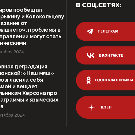
В СОЦ.СЕТЯХ:
ыров пообещал
рыкину и Колокольцеву
азание от
вышнего»: проблемы в
ТЕЛЕГРАМ
правлении могут стать
тическими
кабря 2024
ВКОНТАКТЕ
овная деградация
лонской: «Няш мяш»
озгласила себя
ОДНОКЛАССНИКИ
ьмой и вещает
льникам Херсона про
аграммы и языческих
ов
ДЗЕН
нтября 2024