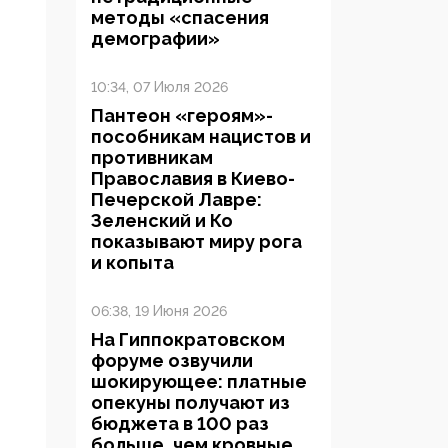
методы «спасения
демографии»
10:34, 07 Июля 2026
Пантеон «героям»-
пособникам нацистов и
противникам
Православия в Киево-
Печерской Лавре:
Зеленский и Ко
показывают миру рога
и копыта
06:38, 19 Июня 2026
На Гиппократовском
форуме озвучили
шокирующее: платные
опекуны получают из
бюджета в 100 раз
больше, чем кровные