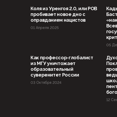
Коля из Уренгоя 2.0, или РОВ
Кад
пробивает новое дно с
Баст
оправданием нацистов
«нак
Все
01 Апреля 2025
госу
кри
05 Де
Как профессор-глобалист
Дух
из МГУ уничтожает
Пок
образовательный
пров
суверенитет России
вед
шко
03 Октября 2024
пент
бог
12 Се