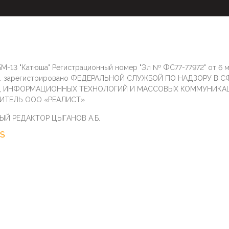
М-13 "Катюша" Регистрационный номер "Эл № ФС77-77972" от 6 
г. зарегистрировано ФЕДЕРАЛЬНОЙ СЛУЖБОЙ ПО НАДЗОРУ В С
И, ИНФОРМАЦИОННЫХ ТЕХНОЛОГИЙ И МАССОВЫХ КОММУНИКА
ИТЕЛЬ ООО «РЕАЛИСТ»
ЫЙ РЕДАКТОР ЦЫГАНОВ А.Б.
S