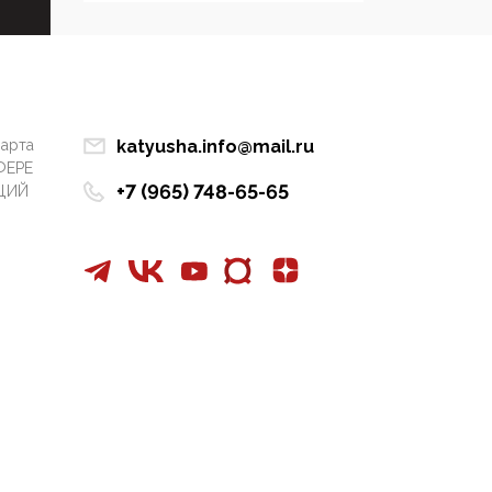
Симулякр патриотизма
и благолепия:
профилактика негатива
среди молодежи снова
отдана на откуп
«движперам»
марта
katyusha.info@mail.ru
ФЕРЕ
03:35, 25 Апреля 2026
+7 (965) 748-65-65
ЦИЙ
120 лет
парламентаризма: как
институт
народовластия
превратился в «чего
изволите» для
Правительства и АП
06:29, 15 Апреля 2026
Социальный фонд
России – пионер
жесткого внедрения