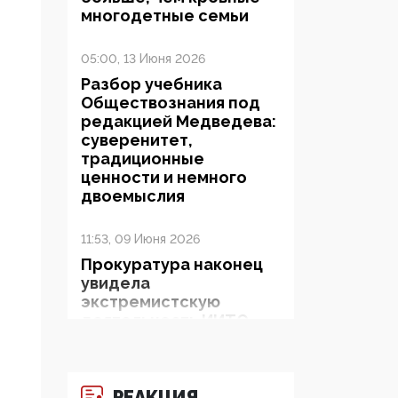
многодетные семьи
05:00, 13 Июня 2026
Разбор учебника
Обществознания под
редакцией Медведева:
суверенитет,
традиционные
ценности и немного
двоемыслия
11:53, 09 Июня 2026
Прокуратура наконец
увидела
экстремистскую
деятельность ИИТО
ЮНЕСКО в России, но
цифроглобалисты
продолжают
определять повестку в
РЕАКЦИЯ