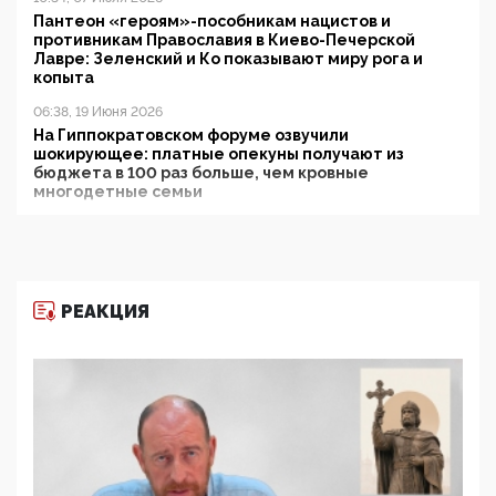
Пантеон «героям»-пособникам нацистов и
противникам Православия в Киево-Печерской
Лавре: Зеленский и Ко показывают миру рога и
копыта
06:38, 19 Июня 2026
На Гиппократовском форуме озвучили
шокирующее: платные опекуны получают из
бюджета в 100 раз больше, чем кровные
многодетные семьи
05:00, 13 Июня 2026
Разбор учебника Обществознания под редакцией
Медведева: суверенитет, традиционные ценности
и немного двоемыслия
РЕАКЦИЯ
11:53, 09 Июня 2026
Прокуратура наконец увидела экстремистскую
деятельность ИИТО ЮНЕСКО в России, но
цифроглобалисты продолжают определять
повестку в образовании
09:43, 01 Июня 2026
5G за счет здоровья граждан: Минцифры намерено
отобрать у регионов и муниципалитетов право