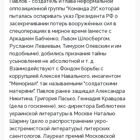
Павлов - создатель и глава неформальной
оппозиционной группы "Команда 29", которая
пыталась оспаривать указ Президента РФ о
засекречивании потерь вооружённых сил в
спецоперациях в мирное время (вместе с
Аркадием Бабченко, Львом Шлосбергом,
Русланом Левиевым, Тимуром Олевским и им
подобными), добились признания тайны
усыновления не абсолютной и т. д.
Взаимодействуют с Фондом борьбы с
коррупцией Алексея Навального, иноагентом
"Мемориал", так называемыми "солдатскими
матерями". Павлов ранее защищал Александра
Никитина, Григория Пасько, Геннадия Кравцова
(дела о госизмене), экс-директора Библиотеки
украинской литературы в Москве Наталью
Шарину (дело о распространении укро-
экстремистской литературы), питерских
саентологов. Лауреат премий Московской