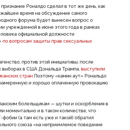
 признание Роналдо сделал в тот же день, как
лижайшее время на обсуждение самого
одного форума будет вынесен вопрос о
ии учрежденной в июне этого года в рамках
еловека официальной должности
»
по вопросам защиты прав сексуальных
генство, против этой инициативы, после
х выборах в США Дональда Трампа,
выступили
иканских стран
Поэтому «камин аут» Рональдо
намеренную и хорошо оплаченную провокацию
панским болельщикам — шутки и оскорбления в
и моментально и в таком количестве, что
-фобии (а там есть уже и такой) обратил
ольного союза «на неприемлемое поведение