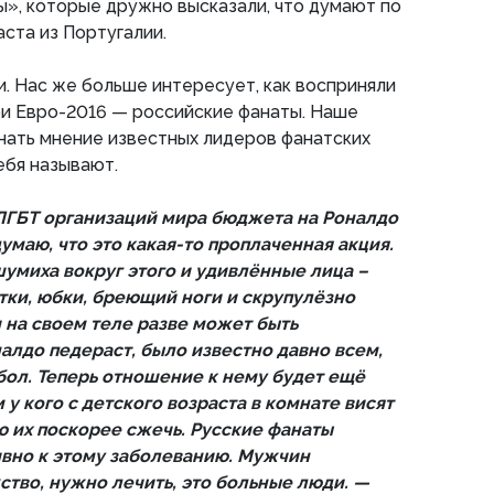
», которые дружно высказали, что думают по
ста из Португалии.
и. Нас же больше интересует, как восприняли
ои Евро-2016 — российские фанаты. Наше
нать мнение известных лидеров фанатских
себя называют.
х ЛГБТ организаций мира бюджета на Роналдо
думаю, что это какая-то проплаченная акция.
умиха вокруг этого и удивлённые лица –
ки, юбки, бреющий ноги и скрупулёзно
на своем теле разве может быть
алдо педераст, было известно давно всем,
бол. Теперь отношение к нему будет ещё
 у кого с детского возраста в комнате висят
ю их поскорее сжечь. Русские фанаты
ивно к этому заболеванию. Мужчин
во, нужно лечить, это больные люди. —