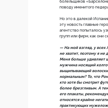
болельщиков «Барселоны
поводу именитого педера
Но это в далекой Испани
эту новость главные гер
агентство попыталось уз
групп или фирм, как они 
— На мой взгляд, у все
не хватит, поэтому я не 
Меня больше удивляет ш
мужчина носящий колгот
выщипывающий волоски 
нормальным? То, что Рон
кто хотя бы смотрит фут
более брезгливым. А тем
его плакаты, рекоменду
относятся крайне негат
практикующих мужеложст