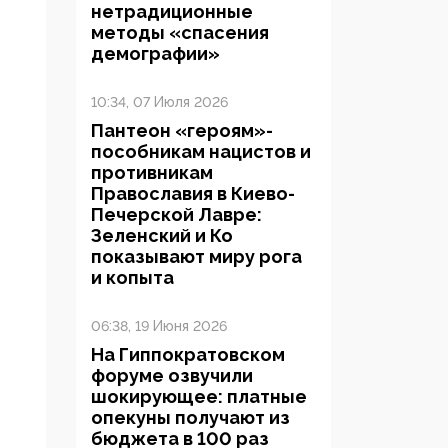
нетрадиционные
методы «спасения
демографии»
10:34, 07 Июля 2026
Пантеон «героям»-
пособникам нацистов и
противникам
Православия в Киево-
Печерской Лавре:
Зеленский и Ко
показывают миру рога
и копыта
06:38, 19 Июня 2026
На Гиппократовском
форуме озвучили
шокирующее: платные
опекуны получают из
бюджета в 100 раз