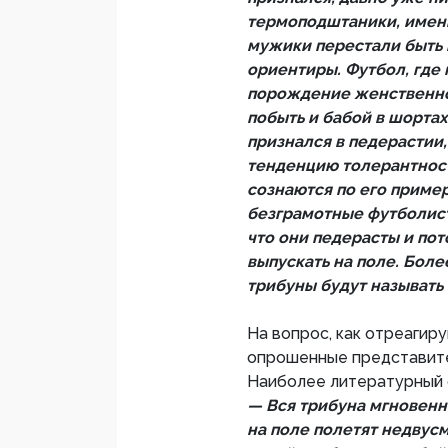
термоподштаники, именн
мужики перестали быть
ориентиры. Футбол, где
порождение женственно
побыть и бабой в шортах
признался в педерастии,
тенденцию толерантност
сознаются по его пример
безграмотные футболисты
что они педерасты и пот
выпускать на поле. Более
трибуны будут называть
На вопрос, как отреагир
опрошенные представите
Наиболее литературный о
— Вся трибуна мгновенн
на поле полетят недвус