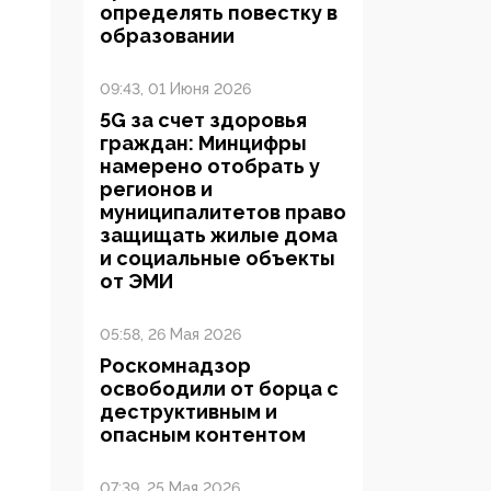
определять повестку в
образовании
09:43, 01 Июня 2026
5G за счет здоровья
граждан: Минцифры
намерено отобрать у
регионов и
муниципалитетов право
защищать жилые дома
и социальные объекты
от ЭМИ
05:58, 26 Мая 2026
Роскомнадзор
освободили от борца с
деструктивным и
опасным контентом
07:39, 25 Мая 2026