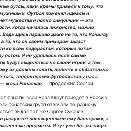
ые бутсы, лаки, кремы привели к тому, что
 мужиками. Футбол поменял идеалы и
 нет мужества и полно симуляции — это
сти, когда началось пижонство, можно
. Ведь здесь паршиво даже не то, что Роналду
 а то, что он своим примером задаст
и ко всем педерастам, которые потом
у потом. Я не удивлюсь, если самые
 будут выделяться не своей игрой, а тем,
ому их должны холить, лелеять и обязательно
 того, теперь плохих футболистов у нас с
 — жена Рональдо,
— продолжил Сергей.
уют фанаты, если Реал вдруг приедет в Россию,
ли фанатских групп отвечали по-разному.
твет выдал тот же Сергей Сукачев:
о расцветет посвященными ему баннерами, а
мысленные предметы. И тут уже без разницы,