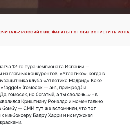
Е СЧИТАЛ»: РОССИЙСКИЕ ФАНАТЫ ГОТОВЫ ВСТРЕТИТЬ РОН
матча 12-го тура чемпионата Испании —
 из главных конкурентов, «Атлетико», когда в
лузащитника клуба «Атлетико Мадрид» Коке
faggot» (гомосек — анг., прим.ред.) и
а, гомосек, но богатый, а ты сволочь...» - в
охвалился Криштиану Роналдо и моментально
 бомбу — СМИ тут же вспомнили, что тот
и к кикбоксеру Бадру Харри и их мужская
красками.