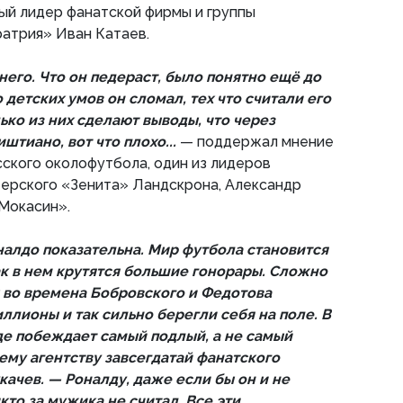
ый лидер фанатской фирмы и группы
атрия» Иван Катаев.
него. Что он педераст, было понятно ещё до
 детских умов он сломал, тех что считали его
ько из них сделают выводы, что через
штиано, вот что плохо...
— поддержал мнение
сского околофутбола, один из лидеров
терского «Зенита» Ландскрона, Александр
Мокасин».
налдо показательна. Мир футбола становится
ак в нем крутятся большие гонорары. Сложно
ы во времена Бобровского и Федотова
ллионы и так сильно берегли себя на поле. В
е побеждает самый подлый, а не самый
му агентству завсегдатай фанатского
ачев. — Роналду, даже если бы он и не
кто за мужика не считал. Все эти