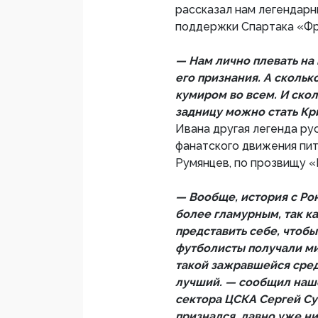
рассказал нам легендарн
поддержки Спартака «Фр
— Нам лично плевать на 
его признания. А сколько
кумиром во всем. И скол
задницу можно стать Кри
Ивана другая легенда ру
фанатского движения пи
Румянцев, по прозвищу «
— Вообще, история с Ро
более гламурным, так к
представить себе, чтоб
футболисты получали ми
такой зажравшейся сред
лучший. — сообщил наше
сектора ЦСКА Сергей Сук
признался, давно уже ни