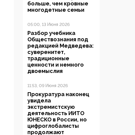
больше, чем кровные
многодетные семьи
05:00, 13 Июня 2026
Разбор учебника
Обществознания под
редакцией Медведева:
суверенитет,
традиционные
ценности и немного
двоемыслия
11:53, 09 Июня 2026
Прокуратура наконец
увидела
экстремистскую
деятельность ИИТО
ЮНЕСКО в России, но
цифроглобалисты
продолжают