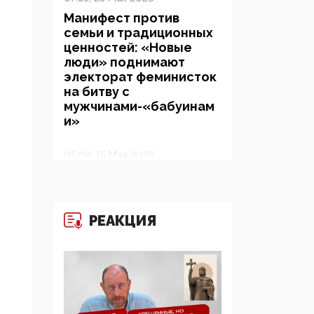
Манифест против
семьи и традиционных
ценностей: «Новые
люди» поднимают
электорат феминисток
на битву с
мужчинами-«бабуинам
и»
05:08, 15 Мая 2026
Эзотерика,
инфоцыганство и
лженаука под ширмой
защиты традиционных
РЕАКЦИЯ
ценностей: кто и с чем
выступал на форуме
«Россия 809. Традиции
будущего»
09:40, 06 Мая 2026