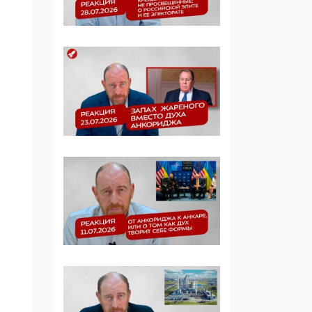
Симулякр патриотизма
и благолепия:
профилактика негатива
среди молодежи снова
отдана на откуп
«движперам»
03:35, 25 Апреля 2026
120 лет
парламентаризма: как
институт
народовластия
превратился в «чего
изволите» для
Правительства и АП
06:29, 15 Апреля 2026
Социальный фонд
России – пионер