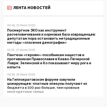
ЛЕНТА НОВОСТЕЙ
06:48, 21 Июля 2026
Посмертное ЭКО как инструмент
расчеловечивания и кормовая база извращенцев:
депутатам пора остановить нетрадиционные
методы «спасения демографии»
10:34, 07 Июля 2026
Пантеон «героям»-пособникам нацистов и
противникам Православия в Киево-Печерской
Лавре: Зеленский и Ко показывают миру рога и
копыта
06:38, 19 Июня 2026
На Гиппократовском форуме озвучили
шокирующее: платные опекуны получают из
бюджета в 100 раз больше, чем кровные
многодетные семьи
05:00, 13 Июня 2026
Разбор учебника Обществознания под редакцией