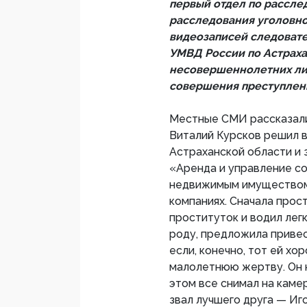
первый отдел по рассле
расследования уголовно
видеозаписей следовате
УМВД России по Астраха
несовершеннолетних лиц 
совершения преступлен
Местные СМИ рассказа
Виталий Курсков решил в
Астраханской области и 
«Аренда и управление с
недвижимым имуществом»
компаниях. Сначала прос
проституток и водил легк
роду, предложила привест
если, конечно, тот ей хо
малолетнюю жертву. Он н
этом все снимал на каме
звал лучшего друга — Иг