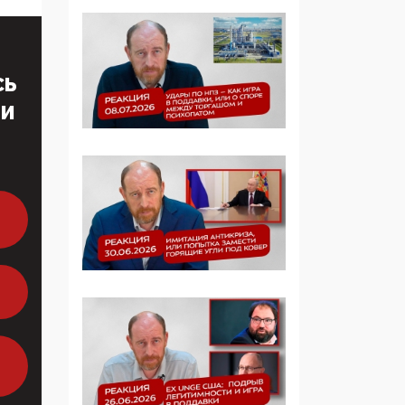
Симулякр патриотизма
и благолепия:
профилактика негатива
среди молодежи снова
СЬ
отдана на откуп
ТИ
«движперам»
03:35, 25 Апреля 2026
120 лет
парламентаризма: как
институт
народовластия
превратился в «чего
изволите» для
Правительства и АП
06:29, 15 Апреля 2026
Социальный фонд
России – пионер