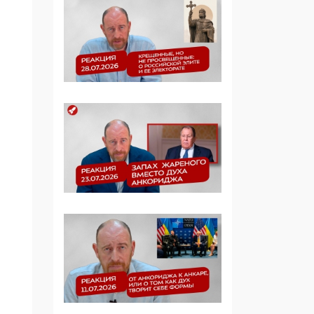
Манифест против
семьи и традиционных
ценностей: «Новые
люди» поднимают
электорат феминисток
на битву с
мужчинами-«бабуинам
и»
05:08, 15 Мая 2026
Эзотерика,
инфоцыганство и
лженаука под ширмой
защиты традиционных
ценностей: кто и с чем
выступал на форуме
«Россия 809. Традиции
будущего»
09:40, 06 Мая 2026