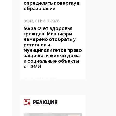
определять повестку в
образовании
09:43, 01 Июня 2026
5G за счет здоровья
граждан: Минцифры
намерено отобрать у
регионов и
муниципалитетов право
защищать жилые дома
и социальные объекты
от ЭМИ
05:58, 26 Мая 2026
Роскомнадзор
освободили от борца с
деструктивным и
РЕАКЦИЯ
опасным контентом
07:39, 25 Мая 2026