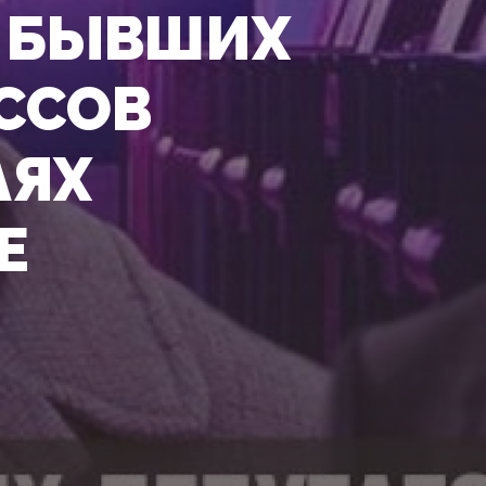
: БЫВШИХ
ССОВ
АЯХ
Е