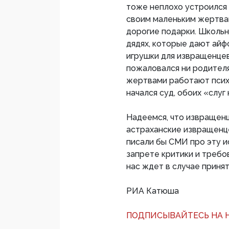
тоже неплохо устроилс
своим маленьким жертва
дорогие подарки. Школьн
дядях, которые дают айф
игрушки для извращенцев
пожаловался ни родителя
жертвами работают психо
начался суд, обоих «слу
Надеемся, что извращен
астраханские извращенце
писали бы СМИ про эту и
запрете критики и требо
нас ждет в случае принят
РИА Катюша
ПОДПИСЫВАЙТЕСЬ НА Н