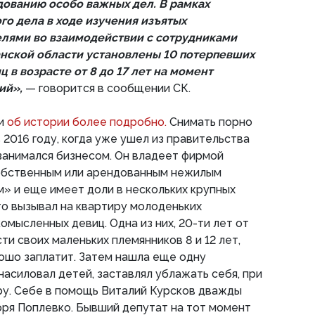
дованию особо важных дел. В рамках
го дела в ходе изучения изъятых
лями во взаимодействии с сотрудниками
нской области установлены 10 потерпевших
в возрасте от 8 до 17 лет на момент
ий»,
— говорится в сообщении СК.
ли
об истории более подробно.
Снимать порно
 2016 году, когда уже ушел из правительства
занимался бизнесом. Он владеет фирмой
обственным или арендованным нежилым
 и еще имеет доли в нескольких крупных
то вызывал на квартиру молоденьких
омысленных девиц. Одна из них, 20-ти лет от
и своих маленьких племянников 8 и 12 лет,
рошо заплатит. Затем нашла еще одну
асиловал детей, заставлял ублажать себя, при
ру. Себе в помощь Виталий Курсков дважды
оря Поплевко. Бывший депутат на тот момент