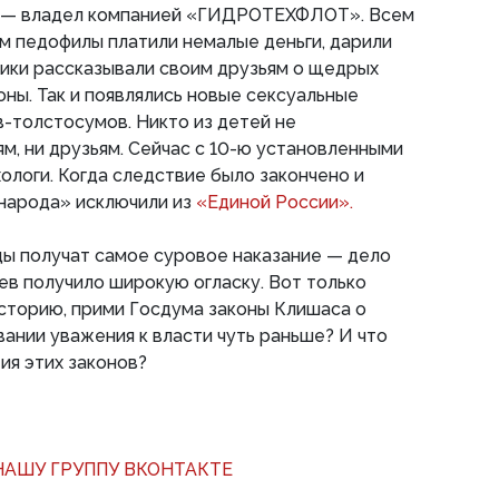
я — владел компанией «ГИДРОТЕХФЛОТ». Всем
м педофилы платили немалые деньги, дарили
ики рассказывали своим друзьям о щедрых
оны. Так и появлялись новые сексуальные
-толстосумов. Никто из детей не
м, ни друзьям. Сейчас с 10-ю установленными
логи. Когда следствие было закончено и
г народа» исключили из
«Единой России».
цы получат самое суровое наказание — дело
в получило широкую огласку. Вот только
сторию, прими Госдума законы Клишаса о
вании уважения к власти чуть раньше? И что
ия этих законов?
АШУ ГРУППУ ВКОНТАКТЕ