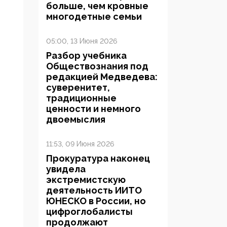
больше, чем кровные
многодетные семьи
05:00, 13 Июня 2026
Разбор учебника
Обществознания под
редакцией Медведева:
суверенитет,
традиционные
ценности и немного
двоемыслия
11:53, 09 Июня 2026
Прокуратура наконец
увидела
экстремистскую
деятельность ИИТО
ЮНЕСКО в России, но
цифроглобалисты
продолжают