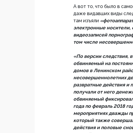
А вот то, что было в сам
даже видавших виды след
там изъяли
«фотоаппарат
электронные носители,
видеозаписей порнограф
том числе несовершенн
«По версии следствия, в
обвиняемый на постоянн
домов в Ленинском район
несовершеннолетних де
развратные действия и 
получали от него денеж
обвиняемый фиксировал 
года по февраль 2018 го
мероприятиях дважды пр
который также соверша
действия и половые сно