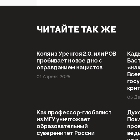
ЧИТАЙТЕ ТАК ЖЕ
Коля из Уренгоя 2.0, или РОВ
Кад
пробивает новое дно с
Баст
оправданием нацистов
«нак
Все
01 Апреля 2025
госу
кри
05 Де
Как профессор-глобалист
Дух
из МГУ уничтожает
Пок
образовательный
пров
суверенитет России
вед
шко