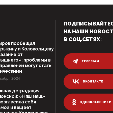
ПОДПИСЫВАЙТЕ
НА НАШИ НОВОС
В СОЦ.СЕТЯХ:
ыров пообещал
рыкину и Колокольцеву
азание от
вышнего»: проблемы в
ТЕЛЕГРАМ
правлении могут стать
тическими
кабря 2024
ВКОНТАКТЕ
овная деградация
лонской: «Няш мяш»
озгласила себя
ОДНОКЛАССНИКИ
ьмой и вещает
льникам Херсона про