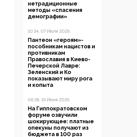
нетрадиционные
методы «спасения
демографии»
10:34, 07 Июля 2026
Пантеон «героям»-
пособникам нацистов и
противникам
Православия в Киево-
Печерской Лавре:
Зеленский и Ко
показывают миру рога
и копыта
06:38, 19 Июня 2026
На Гиппократовском
форуме озвучили
шокирующее: платные
опекуны получают из
бюджета в 100 раз