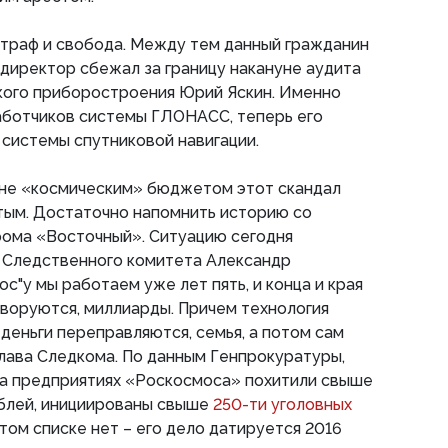
штраф и свобода. Между тем данный гражданин
ендиректор сбежал за границу накануне аудита
ого приборостроения Юрий Яскин. Именно
аботчиков системы ГЛОНАСС, теперь его
системы спутниковой навигации.
ине «космическим» бюджетом этот скандал
ятым. Достаточно напомнить историю со
ома «Восточный». Ситуацию сегодня
 Следственного комитета Александр
с"у мы работаем уже лет пять, и конца и края
 воруются, миллиарды. Причем технология
 деньги переправляются, семья, а потом сам
глава Следкома. По данным Генпрокуратуры,
на предприятиях «Роскосмоса» похитили свыше
блей, инициированы свыше
250-ти уголовных
этом списке нет – его дело датируется 2016