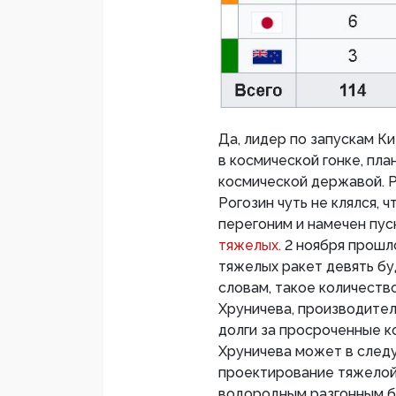
Да, лидер по запускам К
в космической гонке, пл
космической державой. Р
Рогозин чуть не клялся, ч
перегоним и намечен пус
тяжелых.
2 ноября прошло
тяжелых ракет девять буд
словам, такое количеств
Хруничева, производителю
долги за просроченные к
Хруничева может в следу
проектирование тяжелой 
водородным разгонным бл