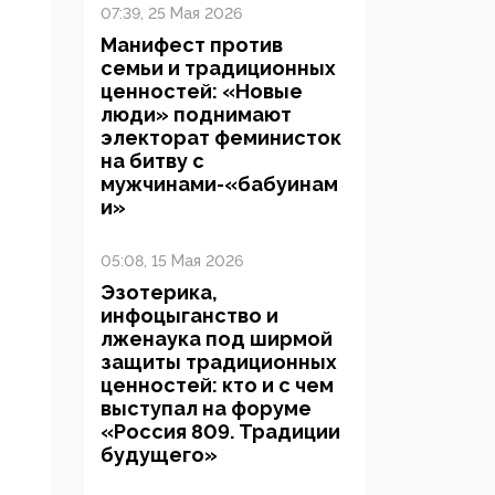
07:39, 25 Мая 2026
Манифест против
семьи и традиционных
ценностей: «Новые
люди» поднимают
электорат феминисток
на битву с
мужчинами-«бабуинам
и»
05:08, 15 Мая 2026
Эзотерика,
инфоцыганство и
лженаука под ширмой
защиты традиционных
ценностей: кто и с чем
выступал на форуме
«Россия 809. Традиции
будущего»