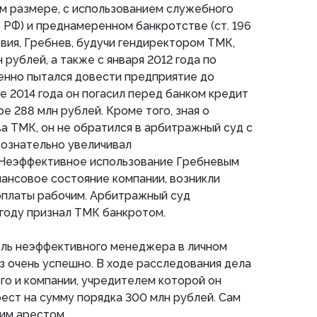
м размере, с использованием служебного
УК РФ) и преднамеренном банкротстве (ст. 196
твия, Гребнев, будучи гендиректором ТМК,
рублей, а также с января 2012 года по
енно пытался довести предприятие до
ле 2014 года он погасил перед банком кредит
е 288 млн рублей. Кроме того, зная о
 ТМК, он не обратился в арбитражный суд с
сознательно увеличивал
Неэффективное использование Гребневым
ансовое состояние компании, возникли
рплаты рабочим. Арбитражный суд
 году признал ТМК банкротом.
оль неэффективного менеджера в личном
аз очень успешно. В ходе расследования дела
о и компании, учредителем которой он
рест на сумму порядка 300 млн рублей. Сам
им арестом.