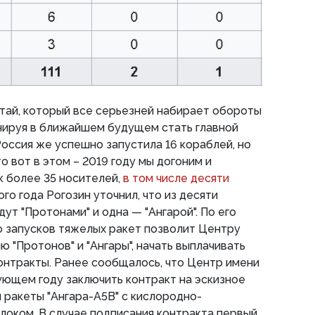
итай, который все серьезней набирает обороты
анируя в ближайшем будущем стать главной
оссия же успешно запустила 16 кораблей, но
то вот в этом – 2019 году мы догоним и
к более 35 носителей,
в том числе десяти
го года Рогозин уточнил, что из десяти
ут "Протонами" и одна — "Ангарой". По его
о запусков тяжелых ракет позволит Центру
 "Протонов" и "Ангары", начать выплачивать
онтракты. Ранее сообщалось, что Центр имени
ющем году заключить контракт на эскизное
ракеты "Ангара-А5В" с кислородно-
оком. В случае подписания контракта первый