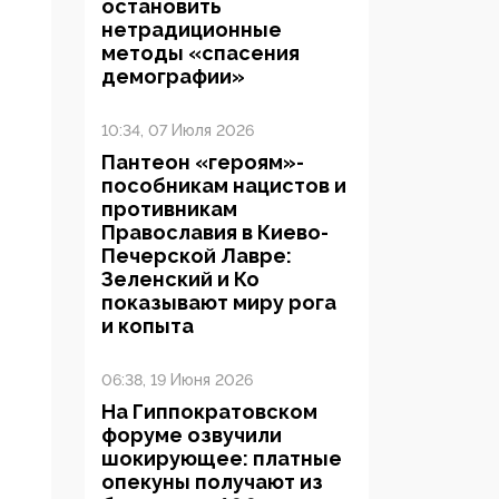
остановить
нетрадиционные
методы «спасения
демографии»
10:34, 07 Июля 2026
Пантеон «героям»-
пособникам нацистов и
противникам
Православия в Киево-
Печерской Лавре:
Зеленский и Ко
показывают миру рога
и копыта
06:38, 19 Июня 2026
На Гиппократовском
форуме озвучили
шокирующее: платные
опекуны получают из