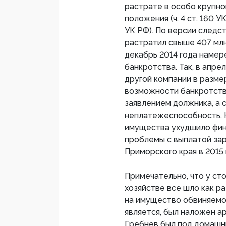
растрате в особо крупно
положения (ч. 4 ст. 160 
УК РФ). По версии следс
растратил свыше 407 млн 
декабрь 2014 года намер
банкротства. Так, в апре
другой компании в размер
возможности банкротства
заявлением должника, а 
неплатежеспособность. 
имущества ухудшило фин
проблемы с выплатой за
Приморского края в 2015
Примечательно, что у ст
хозяйстве все шло как р
на имущество обвиняемог
является, был наложен а
Гребнев был под домашн