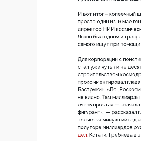
И вот итог – копеечный 
просто один из. В мае г
директор НИИ космическ
Яскин был одним из разр
самого ищут при помощи 
Для корпорации с поист
стал уже чуть ли не дес
строительством космодр
прокомментировал глава
Бастрыкин. «По „Роскосмо
не видно. Там миллиарды
очень простая — сначала
фигурант», — рассказал 
только за минувший год 
полутора миллиардов ру
дел.
Кстати, Гребнева в 