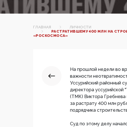
ГЛАВНАЯ
ЛИЧНОСТИ
РАСТРАТИВШЕМУ 400 МЛН НА СТР
«РОСКОСМОСА»
На прошлой недели во вр
важности неотвратимости
Уссурийский районный с
директора уссурийской 
(ТМК) Виктора Гребнева 
за растрату 400 млн руб
подрядчика строительст
Суд по этому делу начал