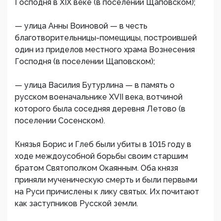
Господня в XIX веке (в поселении Щаповском);
— улица Анны Воиновой — в честь
благотворительницы-помещицы, построившей
один из приделов местного храма Вознесения
Господня (в поселении Щаповском);
— улица Василия Бутурлина — в память о
русском военачальнике XVII века, вотчиной
которого была соседняя деревня Летово (в
поселении Сосенском).
Князья Борис и Глеб были убиты в 1015 году в
ходе междоусобной борьбы своим старшим
братом Святополком Окаянным. Оба князя
приняли мученическую смерть и были первыми
на Руси причислены к лику святых. Их почитают
как заступников Русской земли.