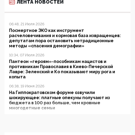
ЛЕНТА НОВОСТЕЙ
06:48, 21 Июля 2026
Посмертное ЭКО как инструмент
расчеловечивания и кормовая база извращенцев:
депутатам пора остановить нетрадиционные
методы «спасения демографии»
10:34, 07 Июля 2026
Пантеон «героям»-пособникам нацистов и
противникам Православия в Киево-Печерской
Лавре: Зеленский и Ко показывают миру рога и
копыта
06:38, 19 Июня 2026
На Гиппократовском форуме озвучили
шокирующее: платные опекуны получают из
бюджета в 100 раз больше, чем кровные
многодетные семьи
05:00, 13 Июня 2026
Разбор учебника Обществознания под редакцией
Медведева: суверенитет, традиционные ценности
и немного двоемыслия