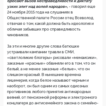
бросают вызов несправедливости и диктату
узких элит над волей народов»,
- говорил еще
24 ноября 2015 года на слушаниях в
Общественной палате России отец Всеволод,
отвечая о том, какой должна быть идеология и
обличая забывших про справедливость
чиновников.
За эти и многие другие слова батюшке
устраивали кампании травли в СМИ,
«светлоликие блогеры» рисовали «мемаисики»,
заказные «красные» обвиняли его в том, что он
белый, а не менее заказные «белые», что он
слишком красный. В нынешние времена
лицемерия, когда белое называют черным и
наоборот, он был одним из самых одиозных
противников любого принятия антинародных
веяний, от пенсионной реформы и электронного
концлагеря до антисемейного закона о семейно-