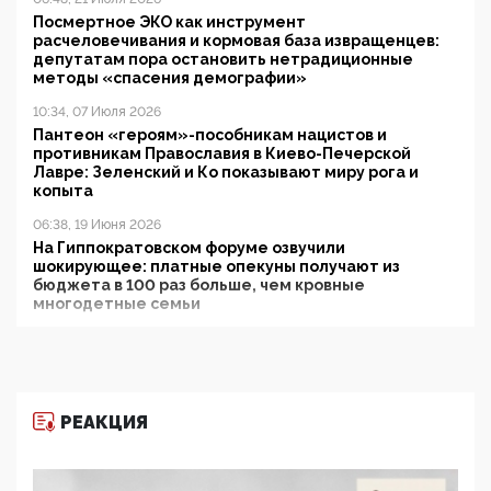
Посмертное ЭКО как инструмент
расчеловечивания и кормовая база извращенцев:
депутатам пора остановить нетрадиционные
методы «спасения демографии»
10:34, 07 Июля 2026
Пантеон «героям»-пособникам нацистов и
противникам Православия в Киево-Печерской
Лавре: Зеленский и Ко показывают миру рога и
копыта
06:38, 19 Июня 2026
На Гиппократовском форуме озвучили
шокирующее: платные опекуны получают из
бюджета в 100 раз больше, чем кровные
многодетные семьи
05:00, 13 Июня 2026
Разбор учебника Обществознания под редакцией
Медведева: суверенитет, традиционные ценности
и немного двоемыслия
РЕАКЦИЯ
11:53, 09 Июня 2026
Прокуратура наконец увидела экстремистскую
деятельность ИИТО ЮНЕСКО в России, но