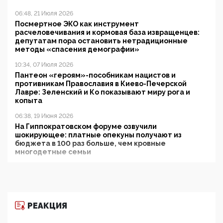
06:48, 21 Июля 2026
Посмертное ЭКО как инструмент
расчеловечивания и кормовая база извращенцев:
депутатам пора остановить нетрадиционные
методы «спасения демографии»
10:34, 07 Июля 2026
Пантеон «героям»-пособникам нацистов и
противникам Православия в Киево-Печерской
Лавре: Зеленский и Ко показывают миру рога и
копыта
06:38, 19 Июня 2026
На Гиппократовском форуме озвучили
шокирующее: платные опекуны получают из
бюджета в 100 раз больше, чем кровные
многодетные семьи
05:00, 13 Июня 2026
Разбор учебника Обществознания под редакцией
Медведева: суверенитет, традиционные ценности
и немного двоемыслия
РЕАКЦИЯ
11:53, 09 Июня 2026
Прокуратура наконец увидела экстремистскую