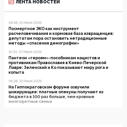
ЛЕНТА НОВОСТЕЙ
06:48, 21 Июля 2026
Посмертное ЭКО как инструмент
расчеловечивания и кормовая база извращенцев:
депутатам пора остановить нетрадиционные
методы «спасения демографии»
10:34, 07 Июля 2026
Пантеон «героям»-пособникам нацистов и
противникам Православия в Киево-Печерской
Лавре: Зеленский и Ко показывают миру рога и
копыта
06:38, 19 Июня 2026
На Гиппократовском форуме озвучили
шокирующее: платные опекуны получают из
бюджета в 100 раз больше, чем кровные
многодетные семьи
05:00, 13 Июня 2026
Разбор учебника Обществознания под редакцией
Медведева: суверенитет, традиционные ценности
и немного двоемыслия