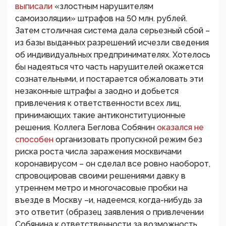
выписали
«злостным нарушителям
самоизоляции» штрафов на 50 млн. рублей.
Затем столичная система дала серьезный сбой –
из базы выданных разрешений исчезли сведения
об индивидуальных предпринимателях. Хотелось
бы надеяться что часть нарушителей окажется
сознательными, и постарается обжаловать эти
незаконные штрафы а заодно и добьется
привлечения к ответственности всех лиц,
принимающих такие антиконституционные
решения. Коллега Беглова Собянин
оказался не
способен
организовать пропускной режим без
риска роста числа заражения москвичами
коронавирусом – он сделал все ровно наоборот,
спровоцировав своими решениями давку в
утреннем метро и многочасовые пробки на
въезде в Москву –и, надеемся, когда-нибудь за
это ответит (образец заявления о привлечении
Собянина к ответственности за возможность