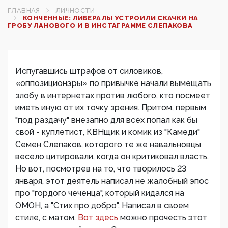
ГЛАВНАЯ
ЛИЧНОСТИ
КОНЧЕННЫЕ: ЛИБЕРАЛЫ УСТРОИЛИ СКАЧКИ НА
ГРОБУ ЛАНОВОГО И В ИНСТАГРАММЕ СЛЕПАКОВА
Испугавшись штрафов от силовиков,
«оппозиционэры» по привычке начали вымещать
злобу в интернетах против любого, кто посмеет
иметь иную от их точку зрения. Притом, первым
"под раздачу" внезапно для всех попал как бы
свой - куплетист, КВНщик и комик из "Камеди"
Семен Слепаков, которого те же навальновцы
весело цитировали, когда он критиковал власть.
Но вот, посмотрев на то, что творилось 23
января, этот деятель написал не жалобный эпос
про "гордого чеченца", который кидался на
ОМОН, а "Стих про добро". Написал в своем
стиле, с матом.
Вот здесь
можно прочесть этот