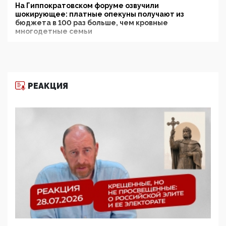
На Гиппократовском форуме озвучили
шокирующее: платные опекуны получают из
бюджета в 100 раз больше, чем кровные
многодетные семьи
05:00, 13 Июня 2026
Разбор учебника Обществознания под редакцией
Медведева: суверенитет, традиционные ценности
и немного двоемыслия
РЕАКЦИЯ
11:53, 09 Июня 2026
Прокуратура наконец увидела экстремистскую
деятельность ИИТО ЮНЕСКО в России, но
цифроглобалисты продолжают определять
повестку в образовании
09:43, 01 Июня 2026
5G за счет здоровья граждан: Минцифры намерено
отобрать у регионов и муниципалитетов право
защищать жилые дома и социальные объекты от
ЭМИ
05:58, 26 Мая 2026
Роскомнадзор освободили от борца с
деструктивным и опасным контентом