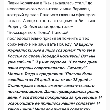
Павки Корчагина в "Как закалялась сталь" до
неисправимого романтика Ивана Вараввы,
который сделал Ланового главным офицером
страны. А еще он по-настоящему любил свою
Родину. Он был сопредседателем
"Бессмертного Полка". Лановой
последовательно призывал помнить о тех
сражениях и не забывать Победу.
"В Европе
журналисты мне в лицо говорили: “Что вы в
России со своей Победой носитесь? Вот мы
уже забыли!” Я у них спросил: “Сколько дней
ваши страны сопротивлялись Гитлеру?”
Молчат. Тогда я продолжил: “Польша была
завоёвана за 28 дней, и за те же 28 дней в
Сталинграде немцы смогли захватить всего
несколько домов. Дания продержалась ровно
день. А вся Европа покорилась за три месяца. И
освобождать её пришлось нашим солдатам. И
какой ценой! Миллион жизней советских