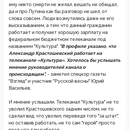
ему никто смерти не желал, вешать не обещал,
да и про Путина как бы разговор не шел, от
слова совсем. Люди возмутились даже не его
высказыванием, а тем, что данный гражданин
работает и получает хорошую зарплату на
федеральном бюджетном телеканале под
названием "Культура".
"В профиле указано, что
Александр Крастошевский работает на
телеканале «Культура». Хотелось бы услышать
мнение руководителей канала о
происходящем",
- заметил спецкор газеты
"Взгляд" и участник "Русской весны" Юрий
Васильев.
И мнение услышали. Телеканал "Культура" не то
уволил Крастошевского задним числом, не то
сделал вид, что уволил, переведя того "за штат",
но оставив работать, не то сам "герой" просто
врал, что там работал.