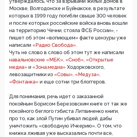
утверждалось, что за взрывами жилых домов в
Москве, Волгодонске и Буйнакске, в результате
которых в 1999 году погибли свыше 300 человек
и после которых российские войска вновь вошли
на территорию Чечни, стояла ФСБ России», -
пишет об этом «вопиющем» факте цензуры уже
написали
«Радио Свобода».
Чуть не слово в слово об этом тут же написали
навальновские «МБК»,
«Сноб»,
«Открытые
медиа»
и
«Зона.медиа»
Ходорковского,
левозащитники из
«Совы»,
«Медуза»,
«Фонтанка»
и еще сотни три блоггеров.
Для понимания, речь идет о заказанной
покойным Борисом Березовским книге от так же
покойного беглого гэбиста Литвиненко книги,
про то, как злой Путин убивал людей, дабы
уничтожить «свободную Ичкерию». О том, что
книжка лживая уже высказались почти все,