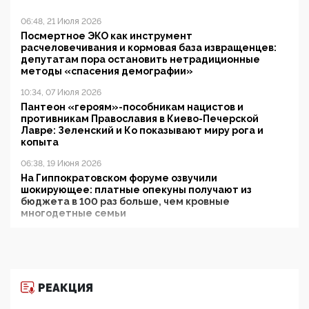
06:48, 21 Июля 2026
Посмертное ЭКО как инструмент
расчеловечивания и кормовая база извращенцев:
депутатам пора остановить нетрадиционные
методы «спасения демографии»
10:34, 07 Июля 2026
Пантеон «героям»-пособникам нацистов и
противникам Православия в Киево-Печерской
Лавре: Зеленский и Ко показывают миру рога и
копыта
06:38, 19 Июня 2026
На Гиппократовском форуме озвучили
шокирующее: платные опекуны получают из
бюджета в 100 раз больше, чем кровные
многодетные семьи
05:00, 13 Июня 2026
Разбор учебника Обществознания под редакцией
Медведева: суверенитет, традиционные ценности
и немного двоемыслия
РЕАКЦИЯ
11:53, 09 Июня 2026
Прокуратура наконец увидела экстремистскую